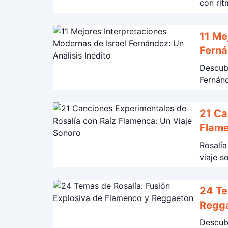
con rit
11 Me
Ferná
Descubr
Fernánd
21 Ca
Flame
Rosalía
viaje s
24 Te
Regg
Descubr