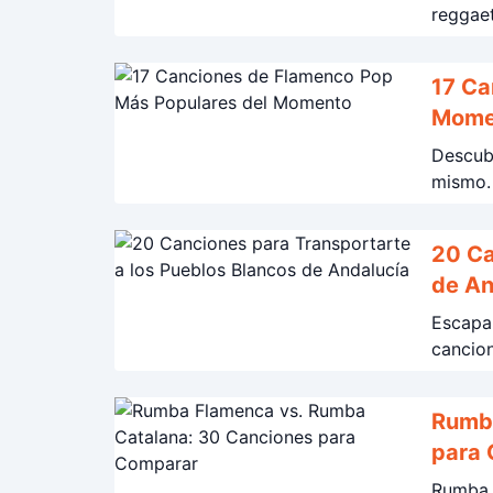
reggaet
17 Ca
Mome
Descub
mismo. 
20 Ca
de An
Escapa 
cancion
Rumba
para
Rumba F