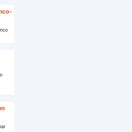
nco-
enco
no
on
nar