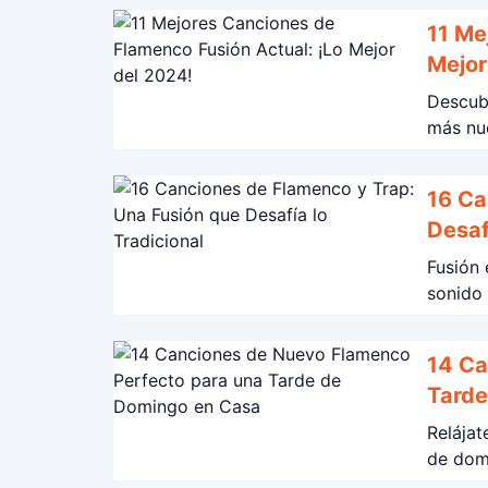
11 Me
Mejor
Descubr
más nu
16 Ca
Desaf
Fusión 
sonido 
14 Ca
Tarde
Relájat
de domi