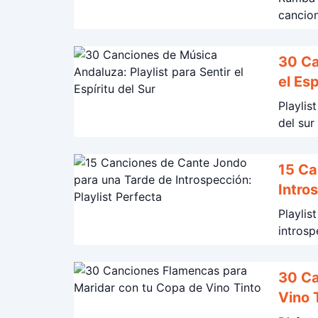
cancion
30 Ca
el Esp
Playlis
del sur
15 Ca
Intro
Playlis
30 Ca
Vino 