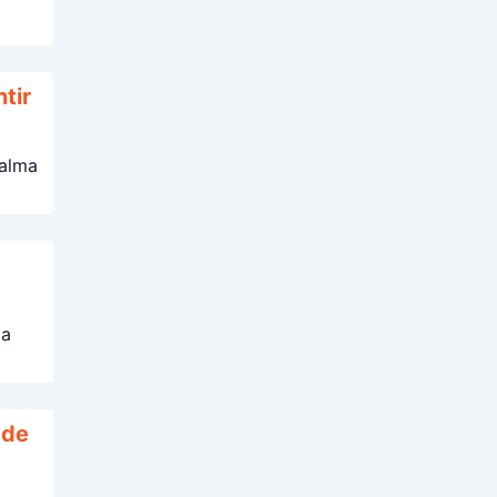
tir
 alma
da
 de