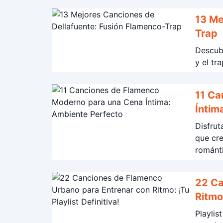
13 Me
Trap
Descubr
y el tr
11 Ca
Íntim
Disfru
que cre
románti
22 Ca
Ritmo:
Playlis