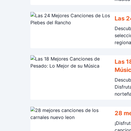
Las 2
Descub
selecc
regiona
Las 1
Músi
Descub
Disfrut
norteña
¡Disfru
cancio