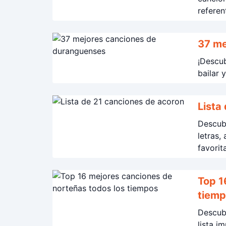
referen
37 me
¡Descu
bailar 
Lista
Descub
letras,
favorit
Top 16
tiem
Descubr
lista i