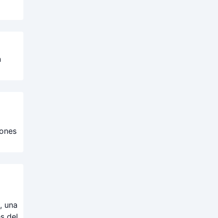
n
iones
, una
s del