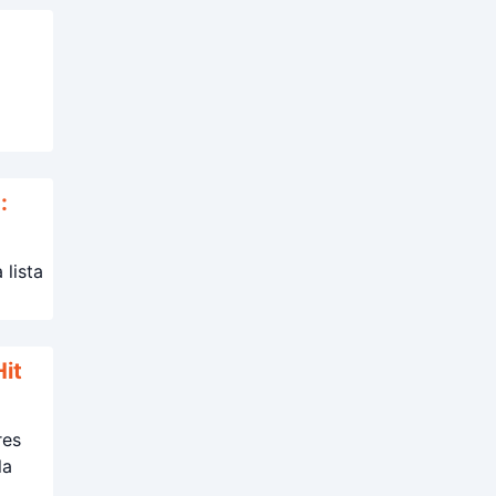
:
 lista
Hit
res
la