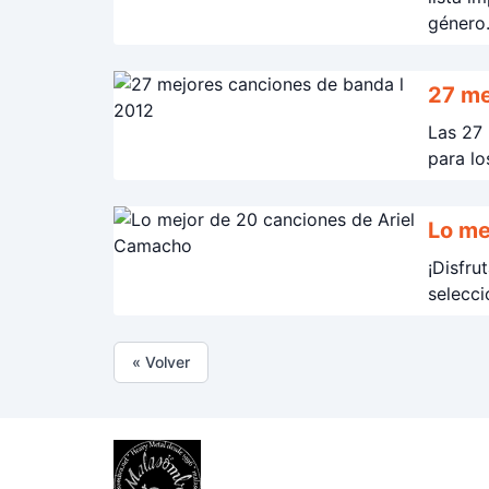
género
27 me
Las 27 
para lo
Lo me
¡Disfru
selecci
« Volver