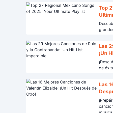
Top 2
Ultim
Descubr
grandes
Las 2
¡Un Hi
¡Descub
de éxit
Las 1
Despu
¡Prepár
cancion
música 