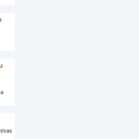
o
a
u
ca
ticas