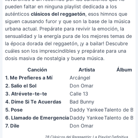
pueden faltar en ninguna playlist dedicada a los
auténticos
clásicos del reggaetón
, esos himnos que
siguen causando furor y que son la base de la música
urbana actual. Prepárate para revivir la emoción, la
sensualidad y la energía pura de los mejores temas de
la época dorada del reggaetón, ¡y a bailar! Descubre
cuáles son los imprescindibles y prepárate para una
dosis masiva de nostalgia y buena música.
Canción
Artista
Álbum
1. Me Prefieres a Mí
Arcángel
2. Salio el Sol
Don Omar
3. Atrévete-te-te
Calle 13
4. Dime Si Te Acuerdas
Bad Bunny
5. Pose
Daddy Yankee
Talento de Bar
6. Llamado de Emergencia
Daddy Yankee
Talento de Bar
7. Dile
Don Omar
28 Clásicos del Reggaetón: La Playlist Definitiva