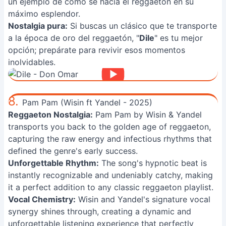
un ejemplo de cómo se hacía el reggaetón en su
máximo esplendor.
Nostalgia pura:
Si buscas un clásico que te transporte
a la época de oro del reggaetón, "
Dile
" es tu mejor
opción; prepárate para revivir esos momentos
inolvidables.
8.
Pam Pam (Wisin ft Yandel - 2025)
Reggaeton Nostalgia:
Pam Pam by Wisin & Yandel
transports you back to the golden age of reggaeton,
capturing the raw energy and infectious rhythms that
defined the genre's early success.
Unforgettable Rhythm:
The song's hypnotic beat is
instantly recognizable and undeniably catchy, making
it a perfect addition to any classic reggaeton playlist.
Vocal Chemistry:
Wisin and Yandel's signature vocal
synergy shines through, creating a dynamic and
unforgettable listening experience that perfectly