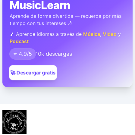
MusicLearn
Aprende de forma divertida — recuerda por más
tiempo con tus intereses 🎶
🎵 Aprende idiomas a través de
Música
,
Video
y
Podcast
⭐ 4.9/5
10k descargas
🚀 Descargar gratis