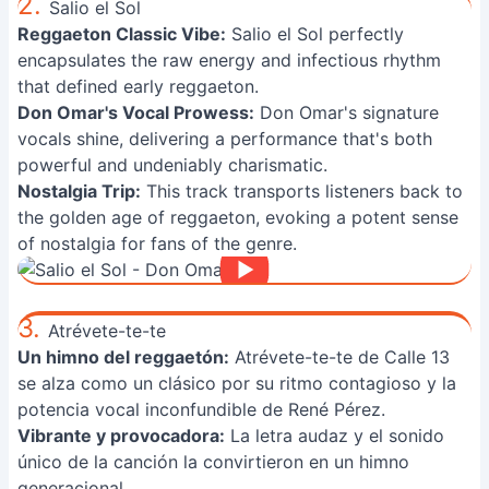
2.
Salio el Sol
Reggaeton Classic Vibe:
Salio el Sol perfectly
encapsulates the raw energy and infectious rhythm
that defined early reggaeton.
Don Omar's Vocal Prowess:
Don Omar's signature
vocals shine, delivering a performance that's both
powerful and undeniably charismatic.
Nostalgia Trip:
This track transports listeners back to
the golden age of reggaeton, evoking a potent sense
of nostalgia for fans of the genre.
3.
Atrévete-te-te
Un himno del reggaetón:
Atrévete-te-te de Calle 13
se alza como un clásico por su ritmo contagioso y la
potencia vocal inconfundible de René Pérez.
Vibrante y provocadora:
La letra audaz y el sonido
único de la canción la convirtieron en un himno
generacional.