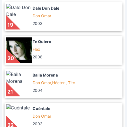
Dale Don Dale
Don Omar
2003
19
Te Quiero
Flex
2008
20
Baila Morena
Don Omar,Héctor , Tito
2004
21
Cuéntale
Don Omar
2003
22