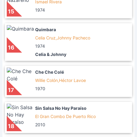
Ismael Rivera
1974
15
Quimbara
Celia Cruz,Johnny Pacheco
1974
16
Celia & Johnny
Che Che Colé
Willie Colón,Héctor Lavoe
1970
17
Sin Salsa No Hay Paraíso
El Gran Combo De Puerto Rico
2010
18