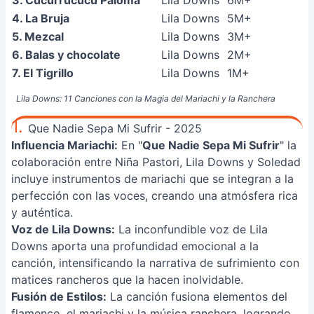
3. Cucurrucucú Paloma
Lila Downs
6M+
4. La Bruja
Lila Downs
5M+
5. Mezcal
Lila Downs
3M+
6. Balas y chocolate
Lila Downs
2M+
7. El Tigrillo
Lila Downs
1M+
Lila Downs: 11 Canciones con la Magia del Mariachi y la Ranchera
1.
Que Nadie Sepa Mi Sufrir - 2025
Influencia Mariachi:
En "
Que Nadie Sepa Mi Sufrir
" la
colaboración entre Niña Pastori, Lila Downs y Soledad
incluye instrumentos de mariachi que se integran a la
perfección con las voces, creando una atmósfera rica
y auténtica.
Voz de Lila Downs:
La inconfundible voz de Lila
Downs aporta una profundidad emocional a la
canción, intensificando la narrativa de sufrimiento con
matices rancheros que la hacen inolvidable.
Fusión de Estilos:
La canción fusiona elementos del
flamenco, el mariachi y la música ranchera, logrando