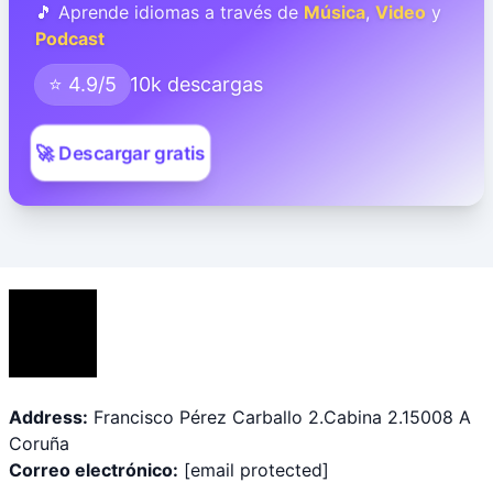
🎵 Aprende idiomas a través de
Música
,
Video
y
Podcast
⭐ 4.9/5
10k descargas
🚀 Descargar gratis
Address:
Francisco Pérez Carballo 2.Cabina 2.15008 A
Coruña
Correo electrónico:
[email protected]