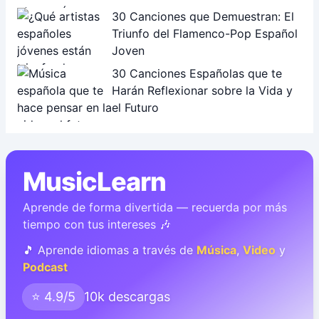
30 Canciones que Demuestran: El
Triunfo del Flamenco-Pop Español
Joven
30 Canciones Españolas que te
Harán Reflexionar sobre la Vida y
el Futuro
MusicLearn
Aprende de forma divertida — recuerda por más
tiempo con tus intereses 🎶
🎵 Aprende idiomas a través de
Música
,
Video
y
Podcast
⭐ 4.9/5
10k descargas