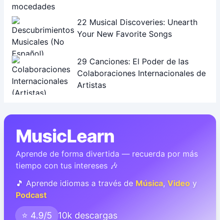
22 Musical Discoveries: Unearth
Your New Favorite Songs
29 Canciones: El Poder de las
Colaboraciones Internacionales de
Artistas
MusicLearn
Aprende de forma divertida — recuerda por más
tiempo con tus intereses 🎶
🎵 Aprende idiomas a través de
Música
,
Video
y
Podcast
⭐ 4.9/5
10k descargas