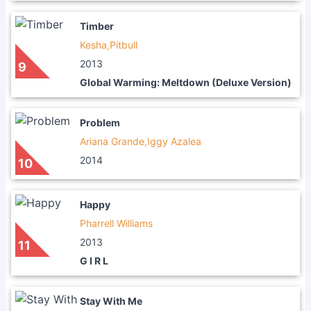
Timber
Kesha,Pitbull
2013
9
Global Warming: Meltdown (Deluxe Version)
Problem
Ariana Grande,Iggy Azalea
2014
10
Happy
Pharrell Williams
2013
11
G I R L
Stay With Me