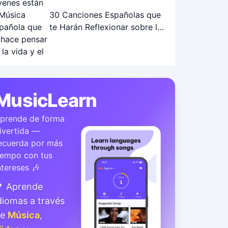
30 Canciones Españolas que
te Harán Reflexionar sobre la
Vida y el Futuro
MusicLearn
prende de forma
ivertida —
ecuerda por más
iempo con tus
ntereses 🎶
 Aprende
diomas a través
de
Música
,