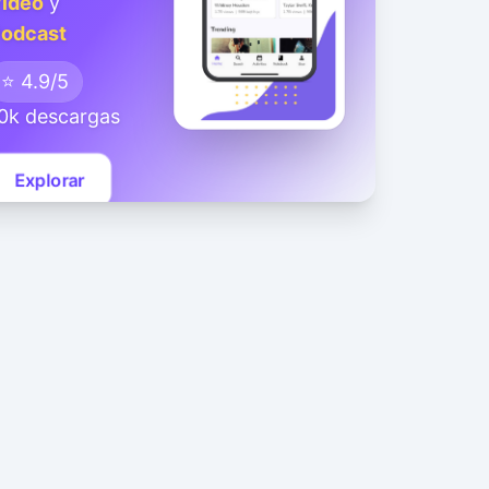
ideo
y
odcast
⭐ 4.9/5
0k descargas
Explorar