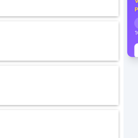
V
P
1