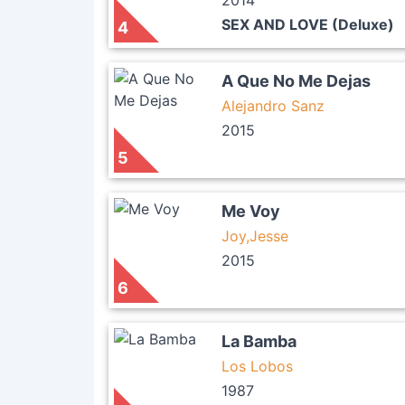
2014
SEX AND LOVE (Deluxe)
4
A Que No Me Dejas
Alejandro Sanz
2015
5
Me Voy
Joy,Jesse
2015
6
La Bamba
Los Lobos
1987