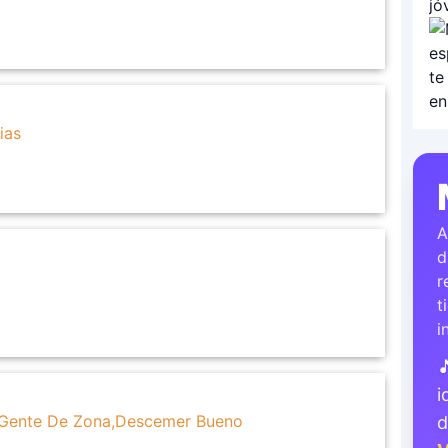
ias
A
d
r
t
i

i
s,Gente De Zona,Descemer Bueno