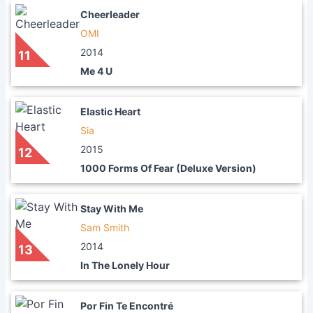
Cheerleader
OMI
2014
11
Me 4 U
Elastic Heart
Sia
2015
12
1000 Forms Of Fear (Deluxe Version)
Stay With Me
Sam Smith
2014
13
In The Lonely Hour
Por Fin Te Encontré