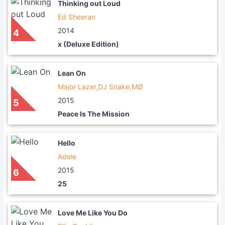
Thinking out Loud
Ed Sheeran
2014
4
x (Deluxe Edition)
Lean On
Major Lazer,DJ Snake,MØ
2015
5
Peace Is The Mission
Hello
Adele
2015
6
25
Love Me Like You Do