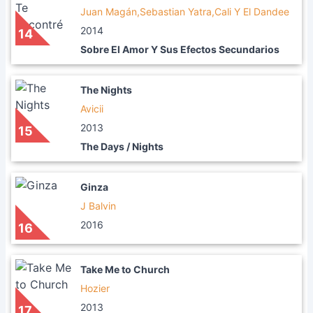
Juan Magán,Sebastian Yatra,Cali Y El Dandee
2014
14
Sobre El Amor Y Sus Efectos Secundarios
The Nights
Avicii
2013
15
The Days / Nights
Ginza
J Balvin
2016
16
Take Me to Church
Hozier
2013
17