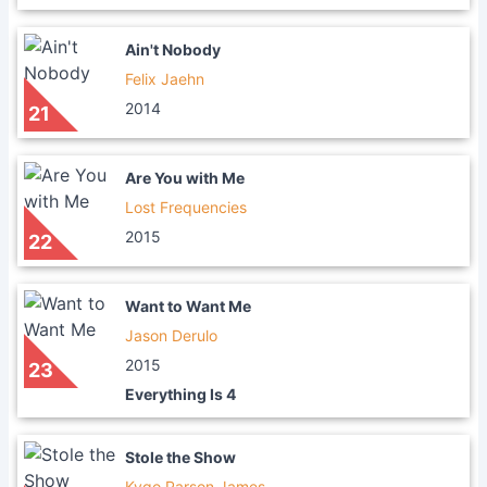
Ain't Nobody
Felix Jaehn
2014
21
Are You with Me
Lost Frequencies
2015
22
Want to Want Me
Jason Derulo
2015
23
Everything Is 4
Stole the Show
Kygo,Parson James