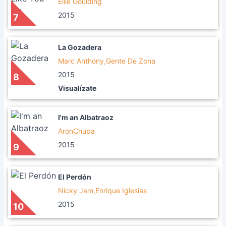
Ellie Goulding
2015
7
La Gozadera
Marc Anthony,Gente De Zona
2015
8
Visualízate
I'm an Albatraoz
AronChupa
2015
9
El Perdón
Nicky Jam,Enrique Iglesias
2015
10