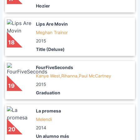
Hozier
Lips Are Movin
Meghan Trainor
2015
18
Title (Deluxe)
FourFiveSeconds
Kanye West,Rihanna,Paul McCartney
2015
19
Graduation
La promesa
Melendi
2014
20
Un alumno más