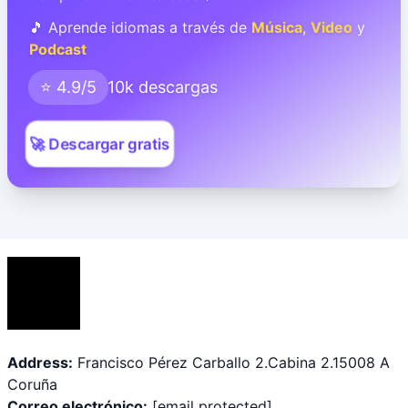
🎵 Aprende idiomas a través de
Música
,
Video
y
Podcast
⭐ 4.9/5
10k descargas
🚀 Descargar gratis
Address:
Francisco Pérez Carballo 2.Cabina 2.15008 A
Coruña
Correo electrónico:
[email protected]