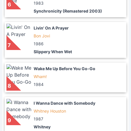
1983
6
Synchronicity (Remastered 2003)
Livin' On A Prayer
Bon Jovi
1986
7
Slippery When Wet
Wake Me Up Before You Go-Go
Wham!
1984
8
I Wanna Dance with Somebody
Whitney Houston
1987
9
Whitney