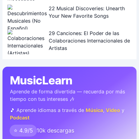
22 Musical Discoveries: Unearth
Your New Favorite Songs
29 Canciones: El Poder de las
Colaboraciones Internacionales de
Artistas
MusicLearn
Aprende de forma divertida — recuerda por más
tiempo con tus intereses 🎶
🎵 Aprende idiomas a través de
Música
,
Video
y
Podcast
⭐ 4.9/5
10k descargas