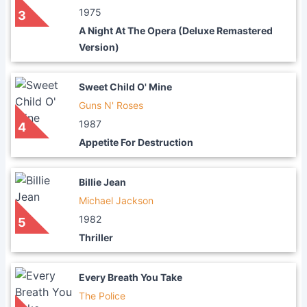
1975
3
A Night At The Opera (Deluxe Remastered
Version)
Sweet Child O' Mine
Guns N' Roses
1987
4
Appetite For Destruction
Billie Jean
Michael Jackson
1982
5
Thriller
Every Breath You Take
The Police