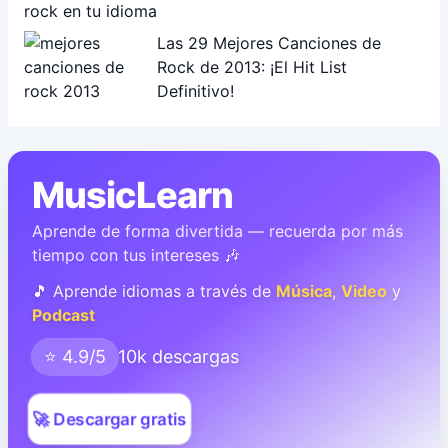
Las 29 Mejores Canciones de
Rock de 2013: ¡El Hit List
Definitivo!
MusicLearn
Aprende de forma divertida — recuerda por más
tiempo con tus intereses 🎶
🎵 Aprende idiomas a través de
Música
,
Video
y
Podcast
⭐ 4.9/5
10k descargas
🚀 Descargar gratis