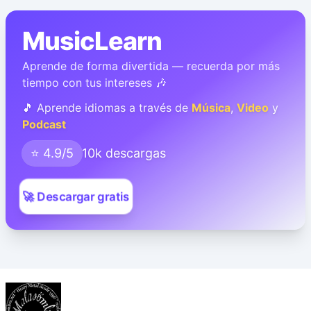
MusicLearn
Aprende de forma divertida — recuerda por más
tiempo con tus intereses 🎶
🎵 Aprende idiomas a través de
Música
,
Video
y
Podcast
⭐ 4.9/5
10k descargas
🚀 Descargar gratis