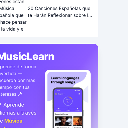
30 Canciones Españolas que
te Harán Reflexionar sobre la
Vida y el Futuro
MusicLearn
prende de forma
ivertida —
ecuerda por más
iempo con tus
ntereses 🎶
 Aprende
diomas a través
de
Música
,