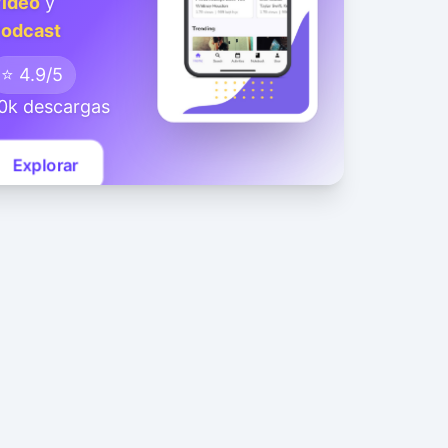
ideo
y
odcast
⭐ 4.9/5
0k descargas
Explorar