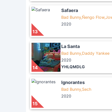
Safaera
Bad Bunny,Ñengo Flow,Jow
2020
13
La Santa
Bad Bunny,Daddy Yankee
2020
YHLQMDLG
14
Ignorantes
Bad Bunny,Sech
2020
15