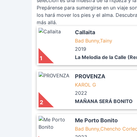
selección es una muestra de la riqueza y la
Prepárense para sumergirse en un viaje sono
los hará mover los pies y el alma. Descubr
más allá.
Callaita
Bad Bunny,Tainy
2019
La Melodia de la Calle (R
1
PROVENZA
KAROL G
2022
MAÑANA SERÁ BONITO
2
Me Porto Bonito
Bad Bunny,Chencho Corle