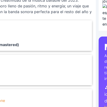
 creatividad de la música bailable del 2023.
ro lleno de pasión, ritmo y energía; un viaje que
an la banda sonora perfecta para el resto del año y
emastered)
A
d
r
t
i

i
one