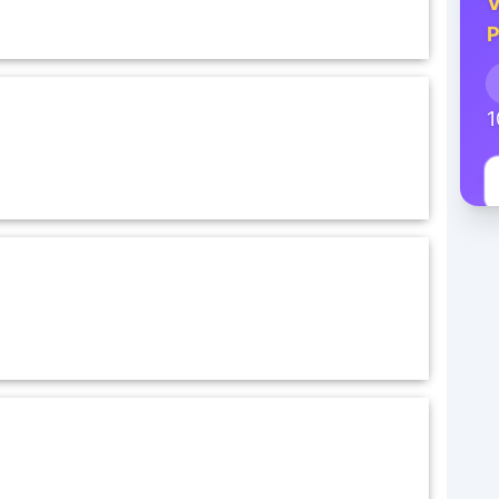
V
P
1