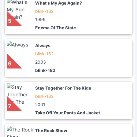
What's My Age Again?
blink-182
1999
5
Enema Of The State
Always
blink-182
2003
6
blink-182
Stay Together For The Kids
blink-182
2001
7
Take Off Your Pants And Jacket
The Rock Show