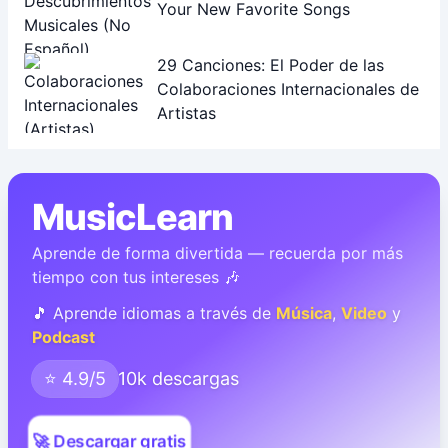
Your New Favorite Songs
29 Canciones: El Poder de las
Colaboraciones Internacionales de
Artistas
MusicLearn
Aprende de forma divertida — recuerda por más
tiempo con tus intereses 🎶
🎵 Aprende idiomas a través de
Música
,
Video
y
Podcast
⭐ 4.9/5
10k descargas
🚀 Descargar gratis