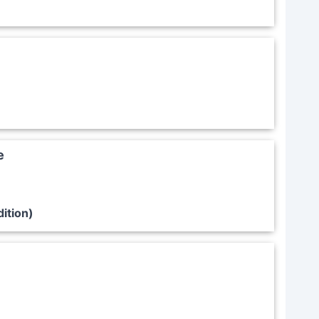
e
dition)