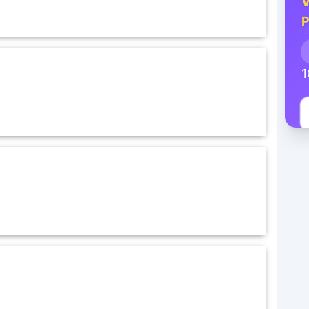
V
P
1