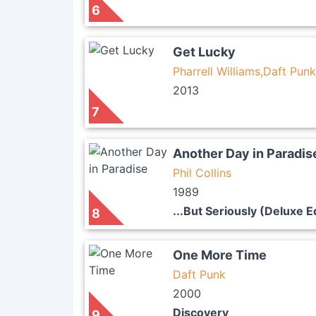
6
Get Lucky
Pharrell Williams,Daft Punk
2013
7
Another Day in Paradis
Phil Collins
1989
...But Seriously (Deluxe E
8
One More Time
Daft Punk
2000
Discovery
9