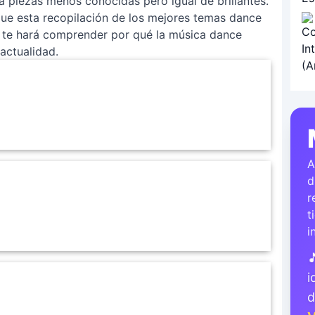
piezas menos conocidas pero igual de brillantes.
que esta recopilación de los mejores temas dance
o, te hará comprender por qué la música dance
actualidad.
A
d
r
t
i

i