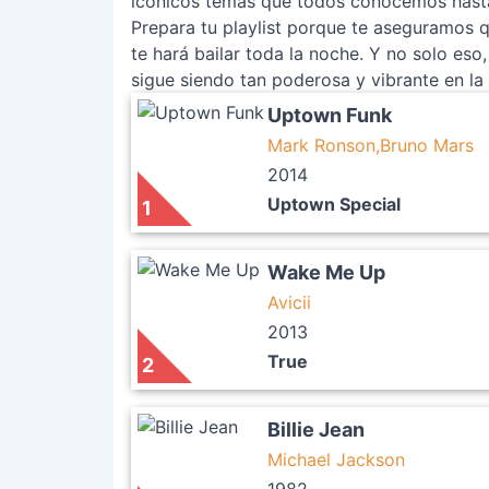
icónicos temas que todos conocemos hasta 
Prepara tu playlist porque te aseguramos 
te hará bailar toda la noche. Y no solo es
sigue siendo tan poderosa y vibrante en la 
Uptown Funk
Mark Ronson,Bruno Mars
2014
Uptown Special
1
Wake Me Up
Avicii
2013
True
2
Billie Jean
Michael Jackson