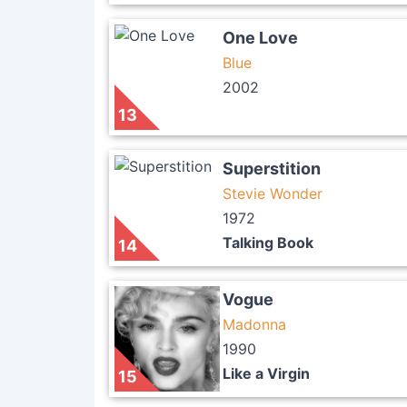
One Love
Blue
2002
13
Superstition
Stevie Wonder
1972
Talking Book
14
Vogue
Madonna
1990
Like a Virgin
15