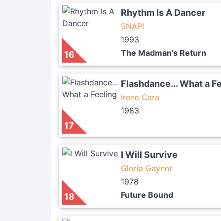
Rhythm Is A Dancer
SNAP!
1993
The Madman's Return
16
Flashdance... What a F
Irene Cara
1983
17
I Will Survive
Gloria Gaynor
1978
Future Bound
18