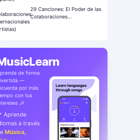
29 Canciones: El Poder de las
Colaboraciones
Internacionales de Artistas
MusicLearn
prende de forma
ivertida —
ecuerda por más
iempo con tus
ntereses 🎶
 Aprende
diomas a través
de
Música
,