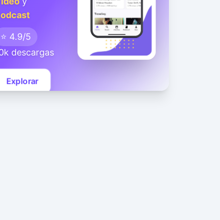
ideo
y
odcast
⭐ 4.9/5
0k descargas
Explorar