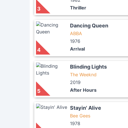
1982
Thriller
3
Dancing Queen
ABBA
1976
Arrival
4
Blinding Lights
The Weeknd
2019
After Hours
5
Stayin' Alive
Bee Gees
1978