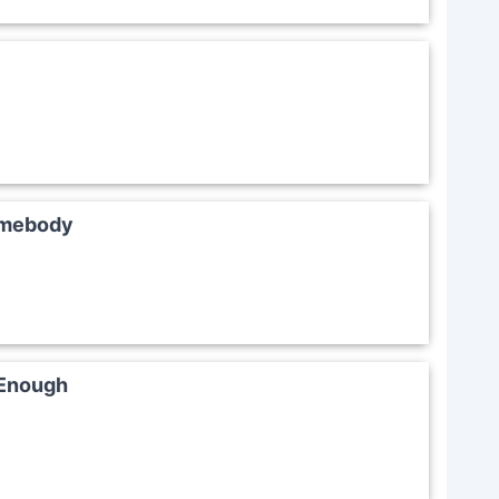
omebody
 Enough