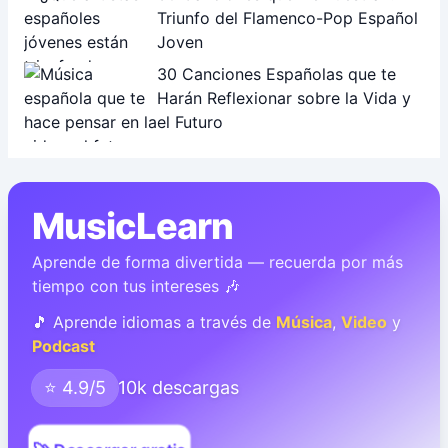
Triunfo del Flamenco-Pop Español
Joven
30 Canciones Españolas que te
Harán Reflexionar sobre la Vida y
el Futuro
MusicLearn
Aprende de forma divertida — recuerda por más
tiempo con tus intereses 🎶
🎵 Aprende idiomas a través de
Música
,
Video
y
Podcast
⭐ 4.9/5
10k descargas