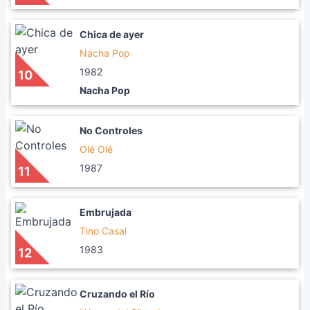
Chica de ayer
Nacha Pop
1982
10
Nacha Pop
No Controles
Olé Olé
1987
11
Embrujada
Tino Casal
1983
12
Cruzando el Río