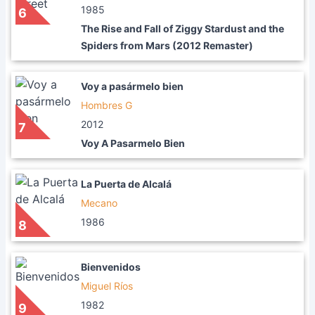
1985
6
The Rise and Fall of Ziggy Stardust and the
Spiders from Mars (2012 Remaster)
Voy a pasármelo bien
Hombres G
2012
7
Voy A Pasarmelo Bien
La Puerta de Alcalá
Mecano
1986
8
Bienvenidos
Miguel Ríos
1982
9