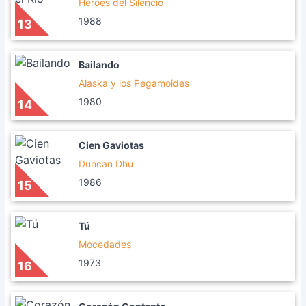
Héroes del Silencio
1988
13
Bailando
Alaska y los Pegamoides
1980
14
Cien Gaviotas
Duncan Dhu
1986
15
Tú
Mocedades
1973
16