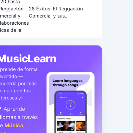
28 Éxitos: El Reggaetón
Comercial y sus
Colaboraciones Épicas (2010-
2019)
MusicLearn
prende de forma
ivertida —
ecuerda por más
iempo con tus
ntereses 🎶
 Aprende
diomas a través
de
Música
,