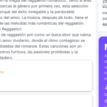
n la magia del reggaetón romántico. Tanto si eres
acercas al género por primera vez, esta selección
rqué del éxito innegable y la perdurable
do del amor. La música, después de todo, tiene el
 de las melodías más románticas del reggaetón.
e Reggaeton
de reggaetón son como un dulce elixir que calma
 un amor moderno, donde el ritmo contagioso se
ndidades del romance. Estas canciones son un
tros furtivos, las pasiones prohibidas y la
A
dadero.
d
r
ra
t
i

i