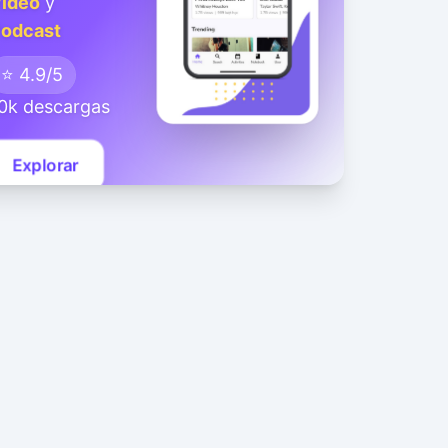
ideo
y
odcast
⭐ 4.9/5
0k descargas
Explorar