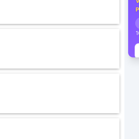
V
P
1