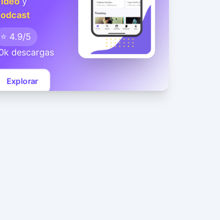
ideo
y
odcast
⭐ 4.9/5
0k descargas
Explorar