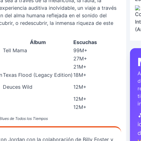
sea a través de la melancolía, la rabia, la
xperiencia auditiva inolvidable, un viaje a través
n del alma humana reflejada en el sonido del
ubrir, o redescubrir, la inmensa riqueza de este
Álbum
Escuchas
Tell Mama
99M+
27M+
21M+
A
n
Texas Flood (Legacy Edition)
18M+
d
Deuces Wild
12M+
r
t
12M+
i
12M+

Blues de Todos los Tiempos
i
ton Jordan con la colaboración de Billy Foster y