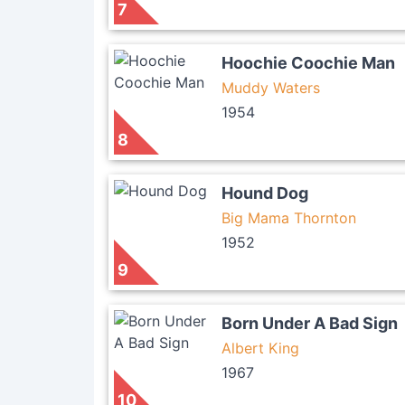
7
Hoochie Coochie Man
Muddy Waters
1954
8
Hound Dog
Big Mama Thornton
1952
9
Born Under A Bad Sign
Albert King
1967
10