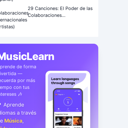
29 Canciones: El Poder de las
Colaboraciones
Internacionales de Artistas
MusicLearn
prende de forma
ivertida —
ecuerda por más
iempo con tus
ntereses 🎶
 Aprende
diomas a través
de
Música
,