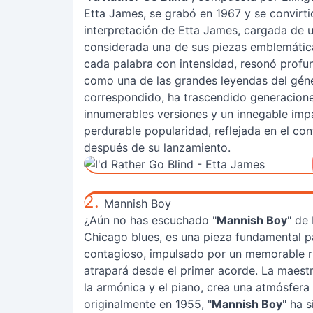
Etta James, se grabó en 1967 y se convirtió 
interpretación de Etta James, cargada de 
considerada una de sus piezas emblemática
cada palabra con intensidad, resonó profu
como una de las grandes leyendas del géne
correspondido, ha trascendido generacione
innumerables versiones y un innegable impa
perdurable popularidad, reflejada en el co
después de su lanzamiento.
2.
Mannish Boy
¿Aún no has escuchado "
Mannish Boy
" de
Chicago blues, es una pieza fundamental p
contagioso, impulsado por un memorable rif
atrapará desde el primer acorde. La maestr
la armónica y el piano, crea una atmósfera
originalmente en 1955, "
Mannish Boy
" ha 