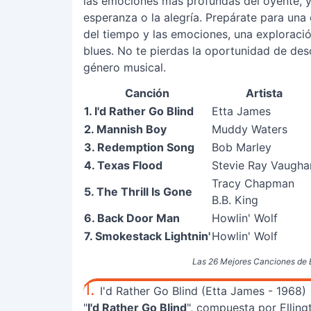
las emociones más profundas del oyente, ya 
esperanza o la alegría. Prepárate para una e
del tiempo y las emociones, una exploració
blues. No te pierdas la oportunidad de desc
género musical.
Canción
Artista
1. I'd Rather Go Blind
Etta James
2. Mannish Boy
Muddy Waters
3. Redemption Song
Bob Marley
4. Texas Flood
Stevie Ray Vaugha
Tracy Chapman
5. The Thrill Is Gone
B.B. King
6. Back Door Man
Howlin' Wolf
7. Smokestack Lightnin'
Howlin' Wolf
Las 26 Mejores Canciones de 
1.
I'd Rather Go Blind (Etta James - 1968)
"
I'd Rather Go Blind
", compuesta por Elling