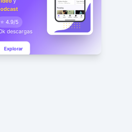
ideo
y
odcast
⭐ 4.9/5
0k descargas
Explorar