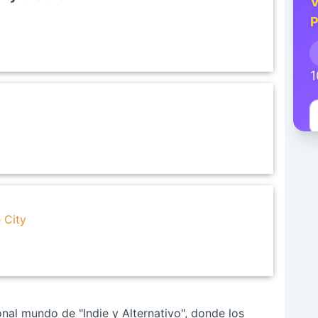
V
P
1
 City
nal mundo de "Indie y Alternativo", donde los