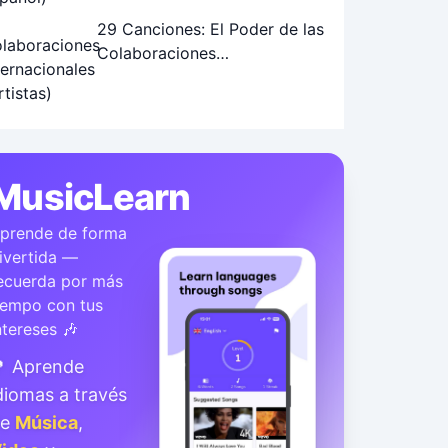
29 Canciones: El Poder de las
Colaboraciones
Internacionales de Artistas
MusicLearn
prende de forma
ivertida —
ecuerda por más
iempo con tus
ntereses 🎶
 Aprende
diomas a través
de
Música
,