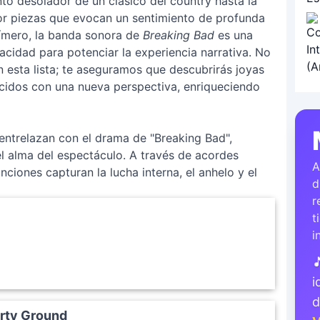
nto desolador de un clásico del country hasta la
por piezas que evocan un sentimiento de profunda
efímero, la banda sonora de
Breaking Bad
es una
acidad para potenciar la experiencia narrativa. No
n esta lista; te aseguramos que descubrirás joyas
cidos con una nueva perspectiva, enriqueciendo
entrelazan con el drama de "Breaking Bad",
l alma del espectáculo. A través de acordes
A
ciones capturan la lucha interna, el anhelo y el
d
r
t
i

i
irty Ground