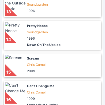
Soundgarden
1996
13
Pretty Noose
Soundgarden
1996
14
Down On The Upside
Scream
Chris Cornell
2009
15
Can't Change Me
Chris Cornell
1999
16
Euphoria Mourning