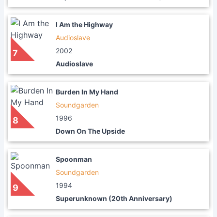
I Am the Highway
Audioslave
2002
7
Audioslave
Burden In My Hand
Soundgarden
1996
8
Down On The Upside
Spoonman
Soundgarden
1994
9
Superunknown (20th Anniversary)