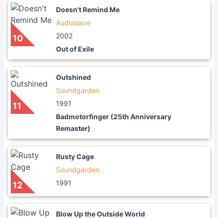
Doesn't Remind Me
Audioslave
2002
10
Out of Exile
Outshined
Soundgarden
1991
11
Badmotorfinger (25th Anniversary
Remaster)
Rusty Cage
Soundgarden
1991
12
Blow Up the Outside World