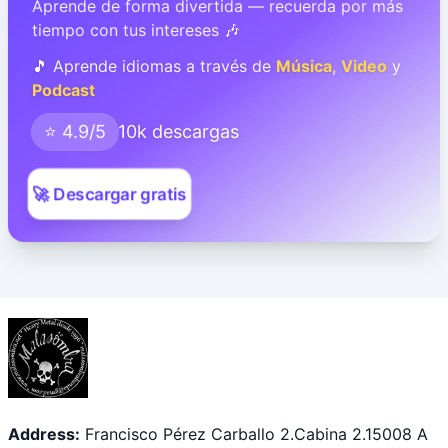
Aprende de forma divertida — recuerda por más
tiempo con tus intereses 🎶
🎵 Aprende idiomas a través de
Música
,
Video
y
Podcast
⭐ 4.9/5
10k descargas
🚀 Descargar gratis
Address:
Francisco Pérez Carballo 2.Cabina 2.15008 A