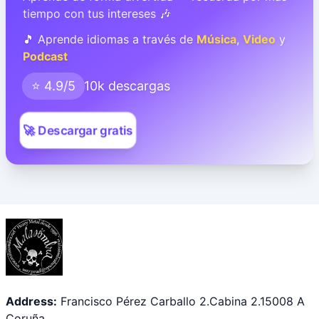
tiempo con tus intereses 🎶
🎵 Aprende idiomas a través de
Música
,
Video
y
Podcast
⭐ 4.9/5
10k descargas
🚀 Descargar gratis
Address:
Francisco Pérez Carballo 2.Cabina 2.15008 A
Coruña