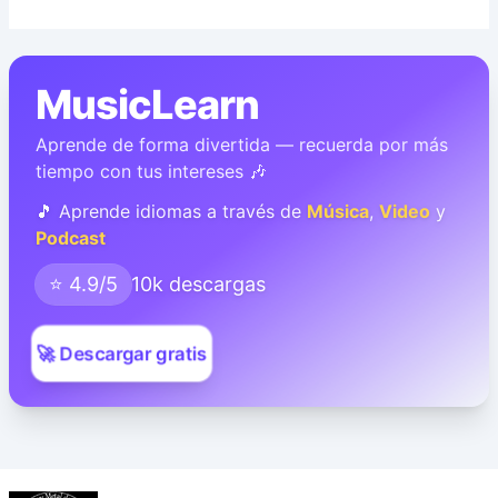
MusicLearn
Aprende de forma divertida — recuerda por más
tiempo con tus intereses 🎶
🎵 Aprende idiomas a través de
Música
,
Video
y
Podcast
⭐ 4.9/5
10k descargas
🚀 Descargar gratis