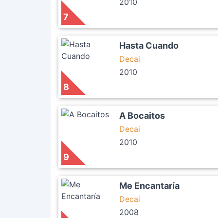
2010
7
Hasta Cuando
Decai
2010
8
A Bocaitos
Decai
2010
9
Me Encantaría
Decai
2008