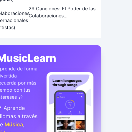
29 Canciones: El Poder de las
Colaboraciones
Internacionales de Artistas
MusicLearn
prende de forma
ivertida —
ecuerda por más
iempo con tus
ntereses 🎶
 Aprende
diomas a través
de
Música
,