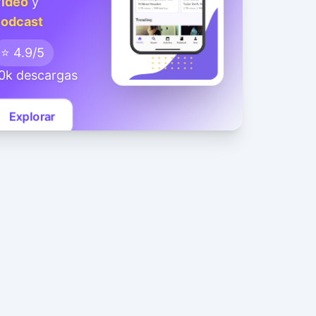
ideo
y
odcast
⭐ 4.9/5
0k descargas
Explorar