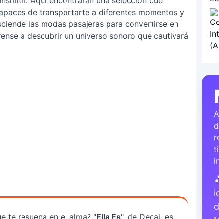
nsmitir. Aquí encontrarán una selección que
 capaces de transportarte a diferentes momentos y
sciende las modas pasajeras para convertirse en
rense a descubrir un universo sonoro que cautivará
A
d
r
t
i

i
 te resuena en el alma? "
Ella Es
", de Decai, es