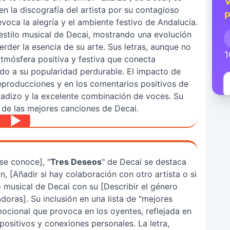
V
n la discografía del artista por su contagioso
P
voca la alegría y el ambiente festivo de Andalucía.
estilo musical de Decai, mostrando una evolución
erder la esencia de su arte. Sus letras, aunque no
1
atmósfera positiva y festiva que conecta
do a su popularidad perdurable. El impacto de
 reproducciones y en los comentarios positivos de
gadizo y la excelente combinación de voces. Su
a de las mejores canciones de Decai.
se conoce], "
Tres Deseos
" de Decai se destaca
, [Añadir si hay colaboración con otro artista o si
lo musical de Decai con su [Describir el género
adoras]. Su inclusión en una lista de "mejores
mocional que provoca en los oyentes, reflejada en
ositivos y conexiones personales. La letra,