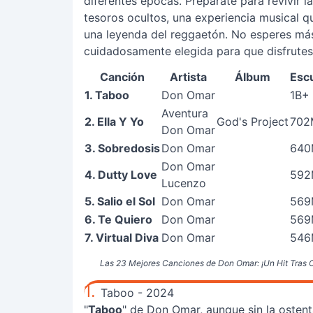
diferentes épocas. Prepárate para revivir l
tesoros ocultos, una experiencia musical 
una leyenda del reggaetón. No esperes más
cuidadosamente elegida para que disfrutes
Canción
Artista
Álbum
Esc
1. Taboo
Don Omar
1B+
Aventura
2. Ella Y Yo
God's Project
702
Don Omar
3. Sobredosis
Don Omar
640
Don Omar
4. Dutty Love
592
Lucenzo
5. Salio el Sol
Don Omar
569
6. Te Quiero
Don Omar
569
7. Virtual Diva
Don Omar
546
Las 23 Mejores Canciones de Don Omar: ¡Un Hit Tras O
1.
Taboo - 2024
"
Taboo
" de Don Omar, aunque sin la oste