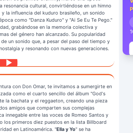
V
la resonancia cultural, convirtiéndose en un himno
P
y la influencia del kuduro brasileño, un sonido
a época como "Danza Kuduro" y "Ai Se Eu Te Pego."
ridad, grabándose en la memoria colectiva y
1
mas del género han alcanzado. Su popularidad
 de un sonido que, a pesar del paso del tiempo y
 nostalgia y resonando con nuevas generaciones.
ntura con Don Omar, te invitamos a sumergirte en
nzada como el cuarto sencillo del álbum "God's
te la bachata y el reggaeton, creando una pieza
de dos amigos que comparten sus complejas
ca innegable entre las voces de Romeo Santos y
 los primeros diez puestos en la lista Billboard
idad en Latinoamérica. "
Ella y Yo
" se ha