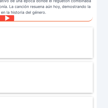
ntativo de una época donde el reguetón combinaba
monía. La canción resuena aún hoy, demostrando la
en la historia del género.