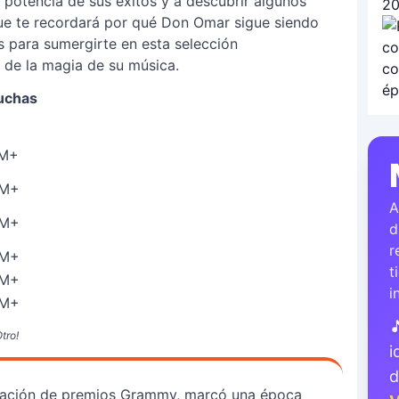
a potencia de sus éxitos y a descubrir algunos
que te recordará por qué Don Omar sigue siendo
 para sumergirte en esta selección
 de la magia de su música.
uchas
M+
M+
A
M+
d
r
M+
t
M+
i
M+

tro!
i
ntación de premios Grammy, marcó una época