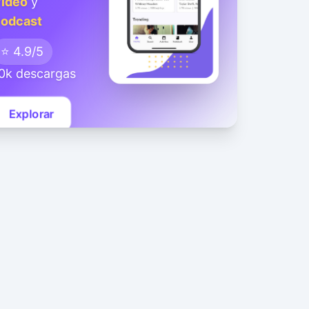
ideo
y
odcast
⭐ 4.9/5
0k descargas
Explorar