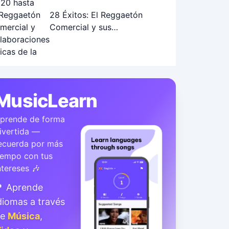
28 Éxitos: El Reggaetón
Comercial y sus
Colaboraciones Épicas (2010-
2019)
MusicLearn
prende de forma
ivertida —
ecuerda por más
iempo con tus
ntereses 🎶
 Aprende
diomas a través
de
Música
,