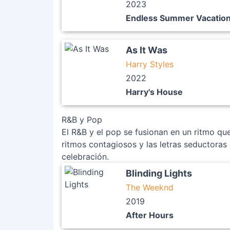
2023
Endless Summer Vacatio
As It Was
Harry Styles
2022
Harry's House
R&B y Pop
El R&B y el pop se fusionan en un ritmo que 
ritmos contagiosos y las letras seductoras
celebración.
Blinding Lights
The Weeknd
2019
After Hours