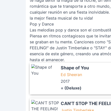
te haga sentir la magia de la noche, un tem
romántica que te transporte a otro mundo,
cualquier reunión en una fiesta inolvidable
la mejor fiesta musical de tu vida!
Pop y Dance
Las melodías pop y dance son el combustib
Piensa en ritmos contagiosos que te invit
se graban en tu mente. Canciones como "
FEELING!" de Justin Timberlake o "STAY" d
esencia de este género, creando una atmósf
hasta el amanecer.
Shape of You
Ed Sheeran
2017
÷ (Deluxe)
CAN'T STOP THE FEEL
Justin Timberlake