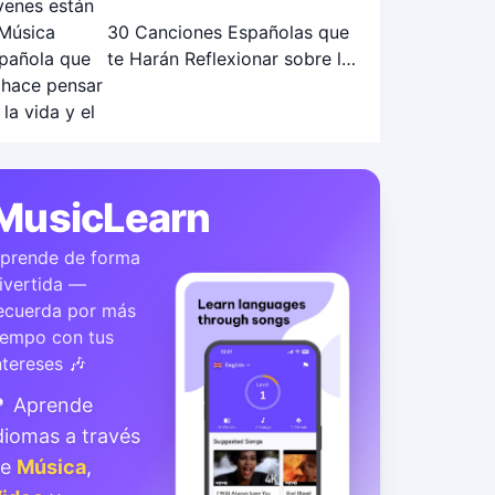
30 Canciones Españolas que
te Harán Reflexionar sobre la
Vida y el Futuro
MusicLearn
prende de forma
ivertida —
ecuerda por más
iempo con tus
ntereses 🎶
 Aprende
diomas a través
de
Música
,