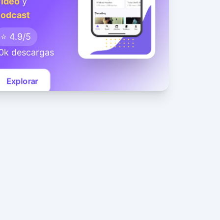
ideo
y
odcast
⭐ 4.9/5
0k descargas
Explorar