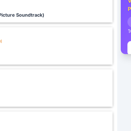
V
P
Picture Soundtrack)
1
I