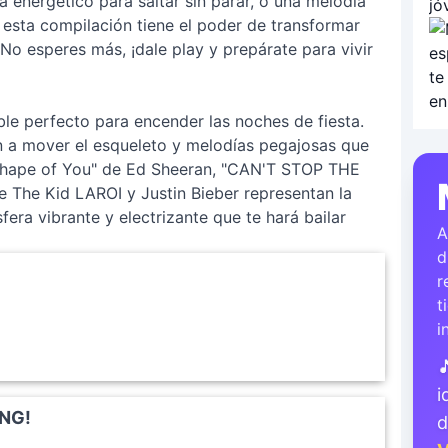
a energético para saltar sin parar, o una melodía
 esta compilación tiene el poder de transformar
. No esperes más, ¡dale play y prepárate para vivir
le perfecto para encender las noches de fiesta.
an a mover el esqueleto y melodías pegajosas que
Shape of You" de Ed Sheeran, "CAN'T STOP THE
e The Kid LAROI y Justin Bieber representan la
era vibrante y electrizante que te hará bailar
A
d
r
t
i

i
ING!