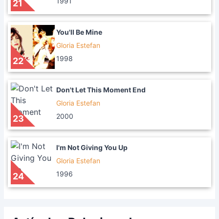
1991
21
You'll Be Mine
Gloria Estefan
1998
22
Don't Let This Moment End
Gloria Estefan
2000
23
I'm Not Giving You Up
Gloria Estefan
1996
24