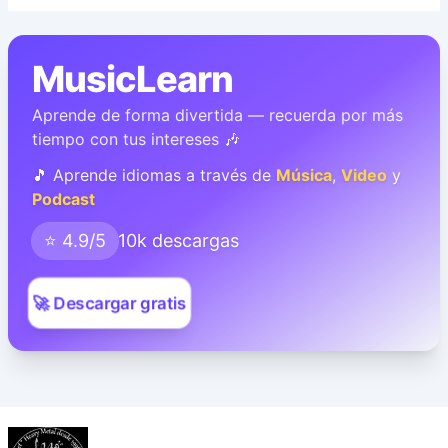
MusicLearn
Aprende de forma divertida — recuerda por más
tiempo con tus intereses 🎶
🎵 Aprende idiomas a través de
Música
,
Video
y
Podcast
⭐ 4.9/5
10k descargas
🚀 Descargar gratis