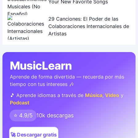
Your New Favorite Songs
29 Canciones: El Poder de las
Colaboraciones Internacionales de
Artistas
MusicLearn
Aprende de forma divertida — recuerda por más
tiempo con tus intereses 🎶
🎵 Aprende idiomas a través de
Música
,
Video
y
Podcast
⭐ 4.9/5
10k descargas
🚀 Descargar gratis