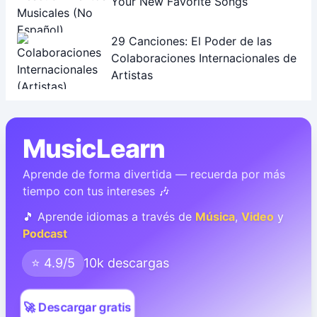
Your New Favorite Songs
29 Canciones: El Poder de las
Colaboraciones Internacionales de
Artistas
MusicLearn
Aprende de forma divertida — recuerda por más
tiempo con tus intereses 🎶
🎵 Aprende idiomas a través de
Música
,
Video
y
Podcast
⭐ 4.9/5
10k descargas
🚀 Descargar gratis