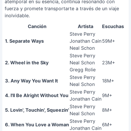
atemporal en su esencia, continúa resonando con
fuerza y promete transportarte a través de un viaje
inolvidable.
Canción
Artista
Escuchas
Steve Perry
1. Separate Ways
Jonathan Cain
59M+
Neal Schon
Steve Perry
2. Wheel in the Sky
Neal Schon
23M+
Gregg Rolie
Steve Perry
3. Any Way You Want It
18M+
Neal Schon
Steve Perry
4. I'll Be Alright Without You
9M+
Jonathan Cain
Steve Perry
5. Lovin', Touchin', Squeezin'
8M+
Neal Schon
Steve Perry
6. When You Love a Woman
6M+
Jonathan Cain