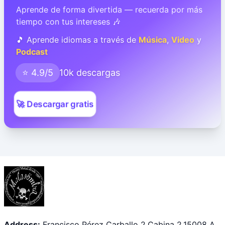
Aprende de forma divertida — recuerda por más
tiempo con tus intereses 🎶
🎵 Aprende idiomas a través de
Música
,
Video
y
Podcast
⭐ 4.9/5
10k descargas
🚀 Descargar gratis
Address:
Francisco Pérez Carballo 2.Cabina 2.15008 A