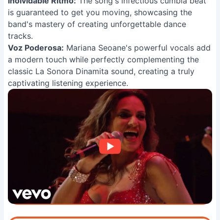
Inolvidable Ritmo:
The song's infectious cumbia beat
is guaranteed to get you moving, showcasing the
band's mastery of creating unforgettable dance
tracks.
Voz Poderosa:
Mariana Seoane's powerful vocals add
a modern touch while perfectly complementing the
classic La Sonora Dinamita sound, creating a truly
captivating listening experience.