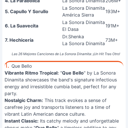
4. La Parabólica
La Sonora Dinamita
206M+
La Sonora Dinamita
5. Capullo Y Sorullo
193M+
América Sierra
La Sonora Dinamita
6. La Suavecita
191M+
El Dasa
Dr.Shenka
7. Hechicería
73M+
La Sonora Dinamita
Las 26 Mejores Canciones de La Sonora Dinamita: ¡Un Hit Tras Otro!
1.
Que Bello
Vibrante Ritmo Tropical:
"
Que Bello
" by La Sonora
Dinamita showcases the band's signature infectious
energy and irresistible cumbia beat, perfect for any
party.
Nostalgic Charm:
This track evokes a sense of
carefree joy and transports listeners to a time of
vibrant Latin American dance culture.
Instant Classic:
Its catchy melody and unforgettable
chorus make "
Que Bello
" a timeless addition to any