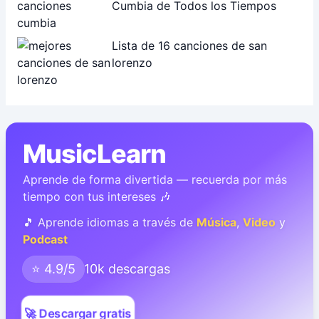
Cumbia de Todos los Tiempos
Lista de 16 canciones de san
lorenzo
MusicLearn
Aprende de forma divertida — recuerda por más
tiempo con tus intereses 🎶
🎵 Aprende idiomas a través de
Música
,
Video
y
Podcast
⭐ 4.9/5
10k descargas
🚀 Descargar gratis