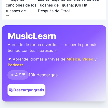
Tucanes de Tijuana: ¡Un Hit
Después de Otro!
MusicLearn
Aprende de forma divertida — recuerda por más
tiempo con tus intereses 🎶
🎵 Aprende idiomas a través de
Música
,
Video
y
Podcast
⭐ 4.9/5
10k descargas
🚀 Descargar gratis