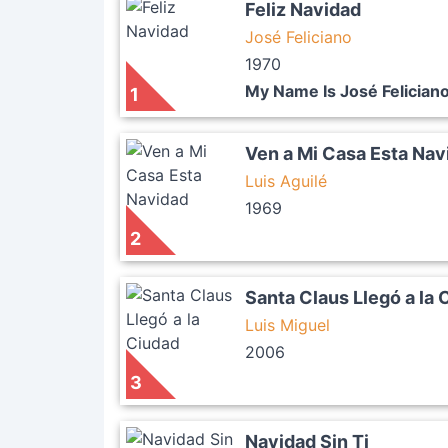
Feliz Navidad
José Feliciano
1970
My Name Is José Felician
1
Ven a Mi Casa Esta Nav
Luis Aguilé
1969
2
Santa Claus Llegó a la 
Luis Miguel
2006
3
Navidad Sin Ti