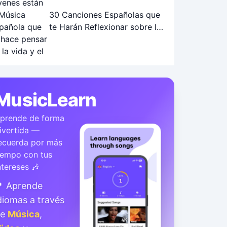
30 Canciones Españolas que
te Harán Reflexionar sobre la
Vida y el Futuro
MusicLearn
prende de forma
ivertida —
ecuerda por más
iempo con tus
ntereses 🎶
 Aprende
diomas a través
de
Música
,