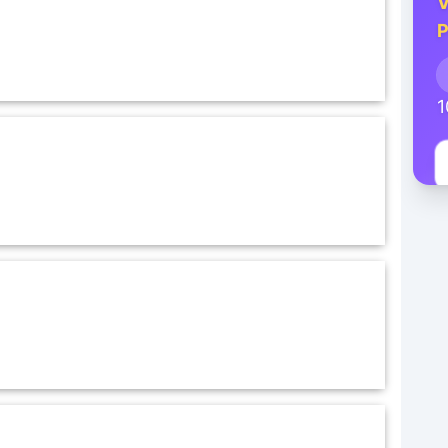
V
P
1