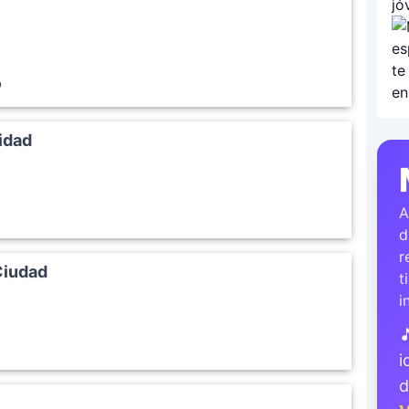
o
idad
A
d
r
Ciudad
t
i

i