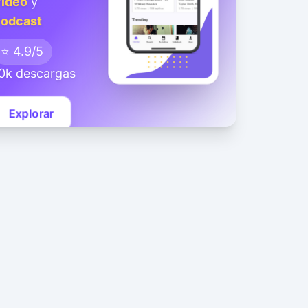
ideo
y
odcast
⭐ 4.9/5
0k descargas
Explorar