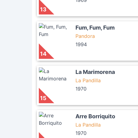
1969
13
Fum, Fum, Fum
Pandora
1994
14
La Marimorena
La Pandilla
1970
15
Arre Borriquito
La Pandilla
1970