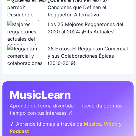
¿Qué es el Neo Perreo? 24
Canciones que Definen el
Reggaetón Alternativo
Los 25 Mejores Reggaetones del
2020 al 2024: ¡Hits Actuales!
28 Éxitos: El Reggaetón Comercial
y sus Colaboraciones Épicas
(2010-2019)
MusicLearn
Aprende de forma divertida — recuerda por más
tiempo con tus intereses 🎶
🎵 Aprende idiomas a través de
Música
,
Video
y
Podcast