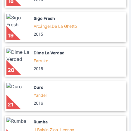
18
Sigo Fresh
Arcángel,De La Ghetto
2015
19
Dime La Verdad
Farruko
2015
20
Duro
Yandel
2016
21
Rumba
J Balvin,Zion, Lennox