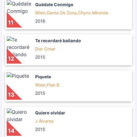
Quédate Conmigo
Wisin,Gente De Zona,Chyno Miranda
2016
11
Te recordaré bailando
Don Omar
2015
12
Piquete
Wisin,Plan B
2015
13
Quiero olvidar
J Álvarez
2015
14