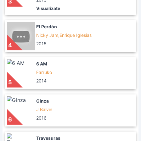
3
Visualízate
El Perdón
Nicky Jam,Enrique Iglesias
2015
4
6 AM
Farruko
2014
5
Ginza
J Balvin
2016
6
Travesuras