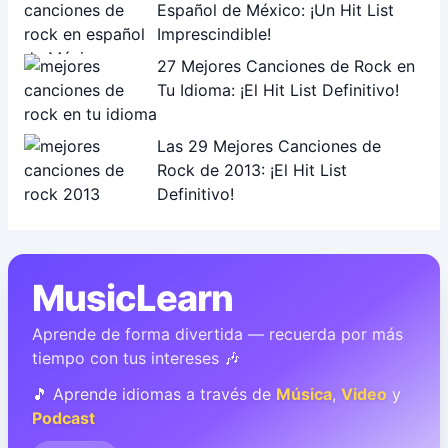
Español de México: ¡Un Hit List
Imprescindible!
27 Mejores Canciones de Rock en
Tu Idioma: ¡El Hit List Definitivo!
Las 29 Mejores Canciones de
Rock de 2013: ¡El Hit List
Definitivo!
MusicLearn
Aprende de forma divertida — recuerda por más
tiempo con tus intereses 🎶
🎵 Aprende idiomas a través de
Música
,
Video
y
Podcast