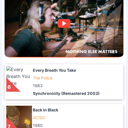
Every Breath You Take
The Police
1983
6
Synchronicity (Remastered 2003)
Back In Black
AC/DC
1980
7