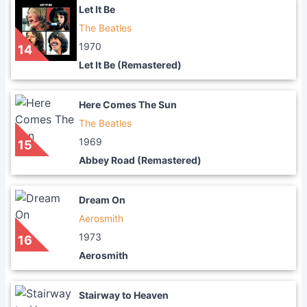
Let It Be
The Beatles
1970
14
Let It Be (Remastered)
Here Comes The Sun
The Beatles
1969
15
Abbey Road (Remastered)
Dream On
Aerosmith
1973
16
Aerosmith
Stairway to Heaven