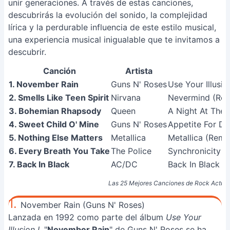
unir generaciones. A través de estas canciones,
descubrirás la evolución del sonido, la complejidad
lírica y la perdurable influencia de este estilo musical,
una experiencia musical inigualable que te invitamos a
descubrir.
Canción
Artista
1. November Rain
Guns N' Roses
Use Your Illusion
2. Smells Like Teen Spirit
Nirvana
Nevermind (Rem
3. Bohemian Rhapsody
Queen
A Night At The 
4. Sweet Child O' Mine
Guns N' Roses
Appetite For De
5. Nothing Else Matters
Metallica
Metallica (Rema
6. Every Breath You Take
The Police
Synchronicity 
7. Back In Black
AC/DC
Back In Black
Las 25 Mejores Canciones de Rock Actuales
1.
November Rain (Guns N' Roses)
Lanzada en 1992 como parte del álbum
Use Your
Illusion I
, "
November Rain
" de Guns N' Roses se ha