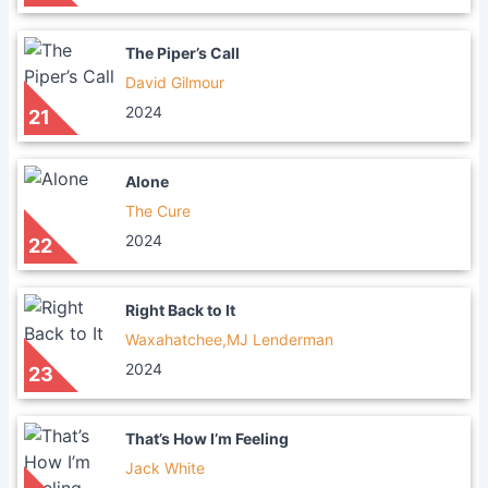
The Piper’s Call
David Gilmour
2024
21
Alone
The Cure
2024
22
Right Back to It
Waxahatchee,MJ Lenderman
2024
23
That’s How I’m Feeling
Jack White