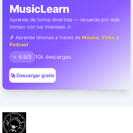
MusicLearn
Aprende de forma divertida — recuerda por más
tiempo con tus intereses 🎶
🎵 Aprende idiomas a través de
Música
,
Video
y
Podcast
⭐ 4.9/5
10k descargas
🚀 Descargar gratis