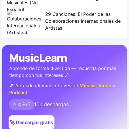
29 Canciones: El Poder de las
Colaboraciones Internacionales de
Artistas
MusicLearn
Aprende de forma divertida — recuerda por más
tiempo con tus intereses 🎶
🎵 Aprende idiomas a través de
Música
,
Video
y
Podcast
⭐ 4.9/5
10k descargas
🚀 Descargar gratis