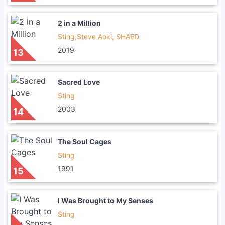
2 in a Million
Sting,Steve Aoki, SHAED
2019
13
Sacred Love
Sting
2003
14
The Soul Cages
Sting
1991
15
I Was Brought to My Senses
Sting