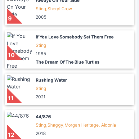
Always On Your Side
Sting,Sheryl Crow
2005
9
If You Love Somebody Set Them Free
Sting
1985
10
The Dream Of The Blue Turtles
Rushing Water
Sting
2021
11
44/876
Sting,Shaggy,Morgan Heritage, Aidonia
2018
12