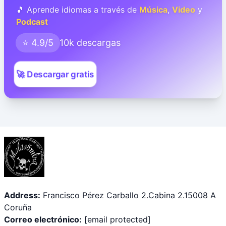
🎵 Aprende idiomas a través de
Música
,
Video
y
Podcast
⭐ 4.9/5
10k descargas
🚀 Descargar gratis
Address:
Francisco Pérez Carballo 2.Cabina 2.15008 A
Coruña
Correo electrónico:
[email protected]