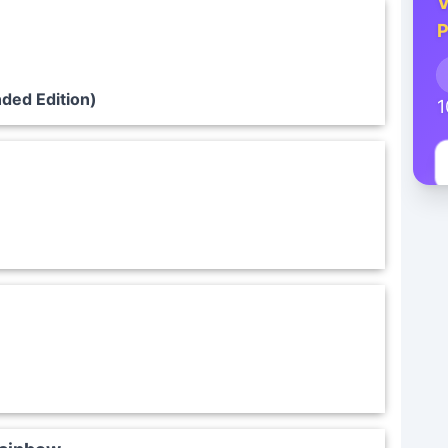
V
P
ded Edition)
1