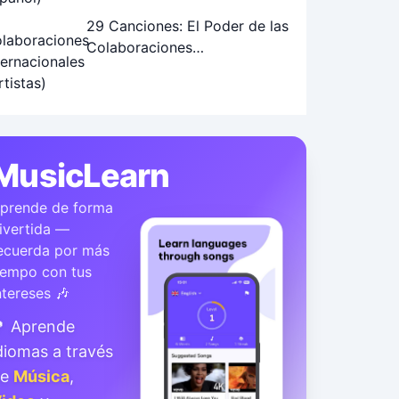
29 Canciones: El Poder de las
Colaboraciones
Internacionales de Artistas
MusicLearn
prende de forma
ivertida —
ecuerda por más
iempo con tus
ntereses 🎶
 Aprende
diomas a través
de
Música
,