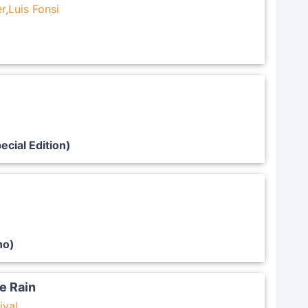
r,Luis Fonsi
cial Edition)
no)
e Rain
ival