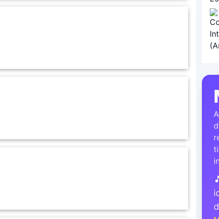
A
d
r
t
i

i