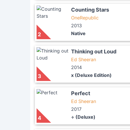
Counting Stars
OneRepublic
2013
Native
2
Thinking out Loud
Ed Sheeran
2014
x (Deluxe Edition)
3
Perfect
Ed Sheeran
2017
÷ (Deluxe)
4