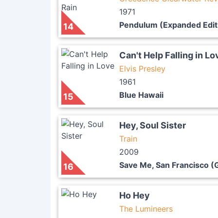
1971
Pendulum (Expanded Edit
14
Can't Help Falling in Lo
Elvis Presley
1961
Blue Hawaii
15
Hey, Soul Sister
Train
2009
Save Me, San Francisco (G
16
Ho Hey
The Lumineers