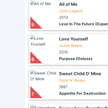
All of Me
John Legend
2013
Love In The Future (Expan
5
Love Yourself
Justin Bieber
2015
Purpose (Deluxe)
6
Sweet Child O' Mine
Guns N' Roses
1987
Appetite For Destruction
7