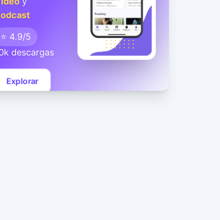
ideo
y
odcast
⭐ 4.9/5
0k descargas
Explorar