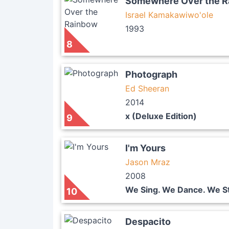
Somewhere Over the 
Israel Kamakawiwo'ole
1993
8
Photograph
Ed Sheeran
2014
x (Deluxe Edition)
9
I'm Yours
Jason Mraz
2008
We Sing. We Dance. We St
10
Despacito