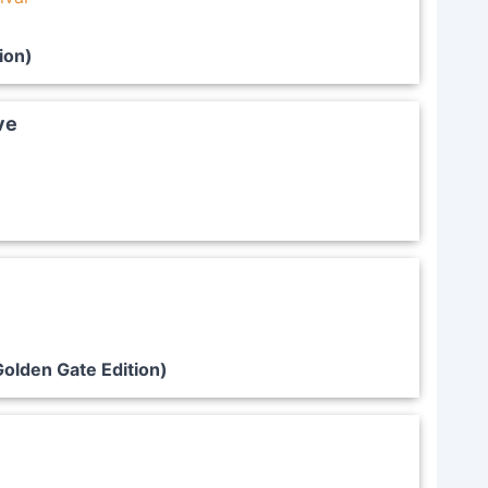
ion)
ve
olden Gate Edition)