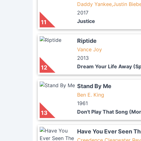
Daddy Yankee,Justin Biebe
2017
Justice
11
Riptide
Vance Joy
2013
Dream Your Life Away (Spe
12
Stand By Me
Ben E. King
1961
Don't Play That Song (Mo
13
Have You Ever Seen Th
Creedence Clearwater Rev