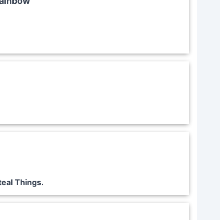
Rainbow
eal Things.