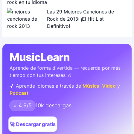
Las 29 Mejores Canciones de
Rock de 2013: ¡El Hit List
Definitivo!
MusicLearn
Aprende de forma divertida — recuerda por más
tiempo con tus intereses 🎶
🎵 Aprende idiomas a través de
Música
,
Video
y
Podcast
⭐ 4.9/5
10k descargas
🚀 Descargar gratis