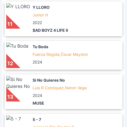
Y LLORO
Junior H
2022
11
$AD BOYZ 4 LIFE II
Tu Boda
Fuerza Regida,Óscar Maydon
2024
12
Si No Quieres No
Luis R Conriquez,Neton Vega
2024
13
MUSE
5 - 7