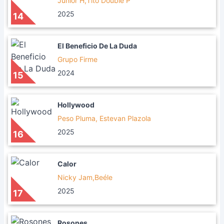
Junior H,Tito Double P
2025
14
El Beneficio De La Duda
Grupo Firme
2024
15
Hollywood
Peso Pluma, Estevan Plazola
2025
16
Calor
Nicky Jam,Beéle
2025
17
Rosones