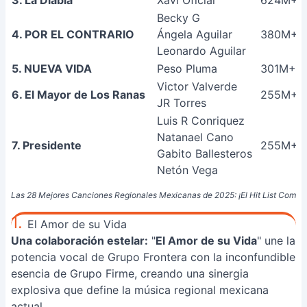
3. La Diabla
Xavi Oficial
624M+
Becky G
4. POR EL CONTRARIO
Ángela Aguilar
380M+
Leonardo Aguilar
5. NUEVA VIDA
Peso Pluma
301M+
Victor Valverde
6. El Mayor de Los Ranas
255M+
JR Torres
Luis R Conriquez
Natanael Cano
7. Presidente
255M+
Gabito Ballesteros
Netón Vega
Las 28 Mejores Canciones Regionales Mexicanas de 2025: ¡El Hit List Comple
1.
El Amor de su Vida
Una colaboración estelar:
"
El Amor de su Vida
" une la
potencia vocal de Grupo Frontera con la inconfundible
esencia de Grupo Firme, creando una sinergia
explosiva que define la música regional mexicana
actual.