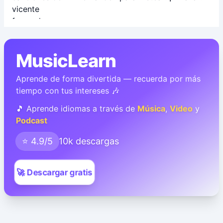
MusicLearn
Aprende de forma divertida — recuerda por más
tiempo con tus intereses 🎶
🎵 Aprende idiomas a través de
Música
,
Video
y
Podcast
⭐ 4.9/5
10k descargas
🚀 Descargar gratis