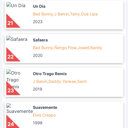
Un Día
Bad Bunny,J Balvin,Tainy,Dua Lipa
2023
21
Safaera
Bad Bunny,Ñengo Flow,Jowell,Randy
2020
22
Otro Trago Remix
J Balvin,Daddy Yankee,Sech
2019
23
Suavemente
Elvis Crespo
1998
24