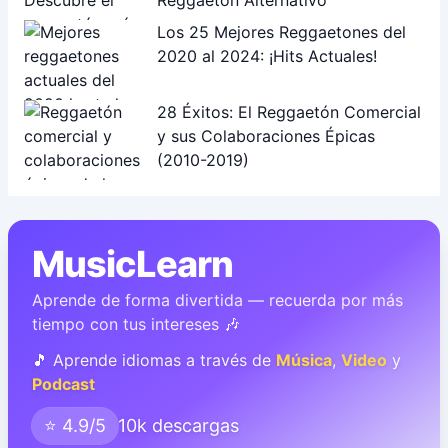
Reggaetón Alternativo
Los 25 Mejores Reggaetones del
2020 al 2024: ¡Hits Actuales!
28 Éxitos: El Reggaetón Comercial
y sus Colaboraciones Épicas
(2010-2019)
MusicLearn
Aprende de forma divertida — recuerda por más
tiempo con tus intereses 🎶
🎵 Aprende idiomas a través de
Música
,
Video
y
Podcast
⭐ 4.9/5
10k descargas