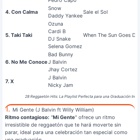
Pedro Capó
Snow
4. Con Calma
Sale el Sol
Daddy Yankee
Ozuna
Cardi B
5. Taki Taki
When The Sun Goes D
DJ Snake
Selena Gomez
Bad Bunny
6. No Me Conoce
J Balvin
Jhay Cortez
J Balvin
7. X
Nicky Jam
28 Reggaetón Hits: La Playlist Perfecta para una Graduación Inolv
1.
Mi Gente (J Balvin ft Willy William)
Ritmo contagioso:
"
Mi Gente
" ofrece un ritmo
irresistible de reggaetón que te hará moverte sin
parar, ideal para una celebración tan especial como
una graduación.