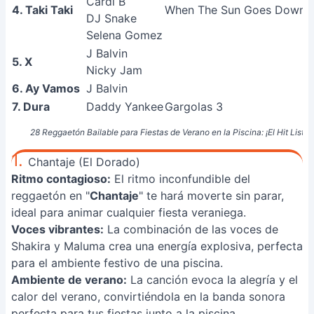
Cardi B
4. Taki Taki
When The Sun Goes Down
DJ Snake
Selena Gomez
J Balvin
5. X
Nicky Jam
6. Ay Vamos
J Balvin
7. Dura
Daddy Yankee
Gargolas 3
28 Reggaetón Bailable para Fiestas de Verano en la Piscina: ¡El Hit List P
1.
Chantaje (El Dorado)
Ritmo contagioso:
El ritmo inconfundible del
reggaetón en "
Chantaje
" te hará moverte sin parar,
ideal para animar cualquier fiesta veraniega.
Voces vibrantes:
La combinación de las voces de
Shakira y Maluma crea una energía explosiva, perfecta
para el ambiente festivo de una piscina.
Ambiente de verano:
La canción evoca la alegría y el
calor del verano, convirtiéndola en la banda sonora
perfecta para tus fiestas junto a la piscina.