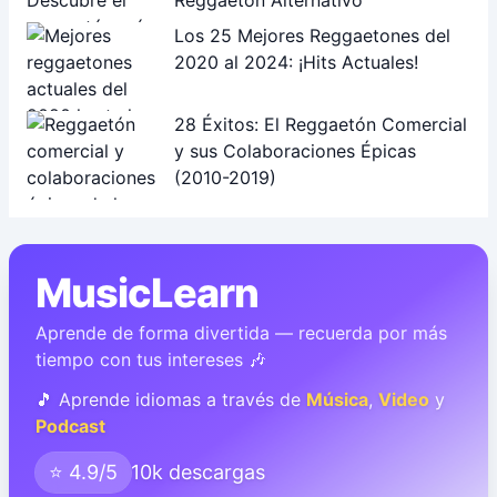
Reggaetón Alternativo
Los 25 Mejores Reggaetones del
2020 al 2024: ¡Hits Actuales!
28 Éxitos: El Reggaetón Comercial
y sus Colaboraciones Épicas
(2010-2019)
MusicLearn
Aprende de forma divertida — recuerda por más
tiempo con tus intereses 🎶
🎵 Aprende idiomas a través de
Música
,
Video
y
Podcast
⭐ 4.9/5
10k descargas