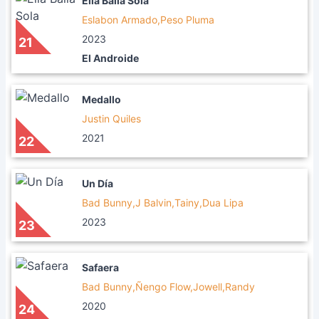
Ella Baila Sola
Eslabon Armado,Peso Pluma
2023
21
El Androide
Medallo
Justin Quiles
2021
22
Un Día
Bad Bunny,J Balvin,Tainy,Dua Lipa
2023
23
Safaera
Bad Bunny,Ñengo Flow,Jowell,Randy
2020
24