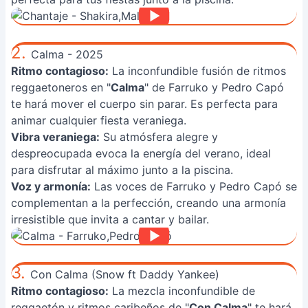
2.
Calma - 2025
Ritmo contagioso:
La inconfundible fusión de ritmos
reggaetoneros en "
Calma
" de Farruko y Pedro Capó
te hará mover el cuerpo sin parar. Es perfecta para
animar cualquier fiesta veraniega.
Vibra veraniega:
Su atmósfera alegre y
despreocupada evoca la energía del verano, ideal
para disfrutar al máximo junto a la piscina.
Voz y armonía:
Las voces de Farruko y Pedro Capó se
complementan a la perfección, creando una armonía
irresistible que invita a cantar y bailar.
3.
Con Calma (Snow ft Daddy Yankee)
Ritmo contagioso:
La mezcla inconfundible de
reggaetón y ritmos caribeños de "
Con Calma
" te hará