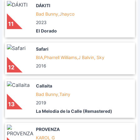
DÁKITI
Bad Bunny,Jhayco
2023
11
El Dorado
Safari
BIA,Pharrell Williams,J Balvin, Sky
2016
12
Callaita
Bad Bunny,Tainy
2019
13
La Melodia de la Calle (Remastered)
PROVENZA
KAROL G