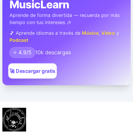
MusicLearn
Aprende de forma divertida — recuerda por más
tiempo con tus intereses 🎶
🎵 Aprende idiomas a través de
Música
,
Video
y
Podcast
⭐ 4.9/5
10k descargas
🚀 Descargar gratis