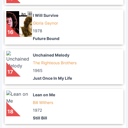
I Will Survive
Gloria Gaynor
1978
16
Future Bound
Unchained Melody
The Righteous Brothers
1965
17
Just Once In My Life
Lean on Me
Bill Withers
1972
18
Still Bill