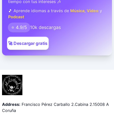
tiempo con tus intereses 🎶
🎵 Aprende idiomas a través de
Música
,
Video
y
Podcast
⭐ 4.9/5
10k descargas
🚀 Descargar gratis
Address:
Francisco Pérez Carballo 2.Cabina 2.15008 A
Coruña