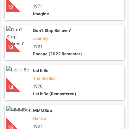
1971
12
Imagine
Don't Stop Believin'
Journey
1981
13
Escape (2022 Remaster)
Let It Be
The Beatles
1970
14
Let It Be (Remastered)
MMMBop
Hanson
1997
15