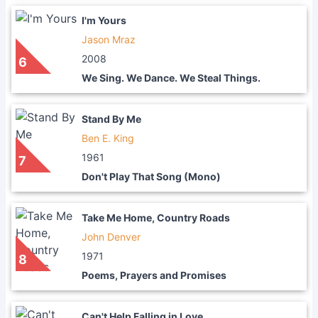
I'm Yours
Jason Mraz
2008
6
We Sing. We Dance. We Steal Things.
Stand By Me
Ben E. King
1961
7
Don't Play That Song (Mono)
Take Me Home, Country Roads
John Denver
1971
8
Poems, Prayers and Promises
Can't Help Falling in Love