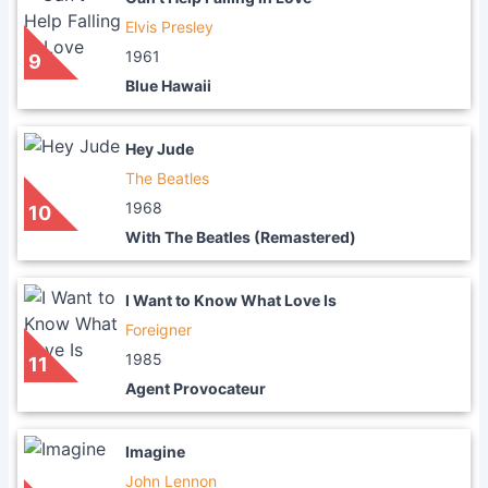
Elvis Presley
1961
9
Blue Hawaii
Hey Jude
The Beatles
1968
10
With The Beatles (Remastered)
I Want to Know What Love Is
Foreigner
1985
11
Agent Provocateur
Imagine
John Lennon