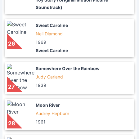
Soundtrack)
Sweet Caroline
Neil Diamond
1969
26
Sweet Caroline
Somewhere Over the Rainbow
Judy Garland
1939
27
Moon River
Audrey Hepburn
1961
28