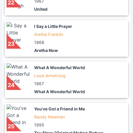
1967
22
United
I Say a Little Prayer
Aretha Franklin
1968
23
Aretha Now
What A Wonderful World
Louis Armstrong
1967
24
What A Wonderful World
You've Got a Friend in Me
Randy Newman
1995
25
Toy Story (Original Motion Picture