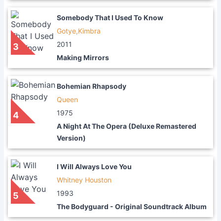
Somebody That I Used To Know
Gotye,Kimbra
2011
3
Making Mirrors
Bohemian Rhapsody
Queen
1975
4
A Night At The Opera (Deluxe Remastered
Version)
I Will Always Love You
Whitney Houston
1993
5
The Bodyguard - Original Soundtrack Album