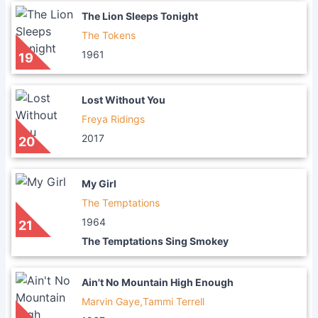
The Lion Sleeps Tonight
The Tokens
1961
19
Lost Without You
Freya Ridings
2017
20
My Girl
The Temptations
1964
21
The Temptations Sing Smokey
Ain't No Mountain High Enough
Marvin Gaye,Tammi Terrell