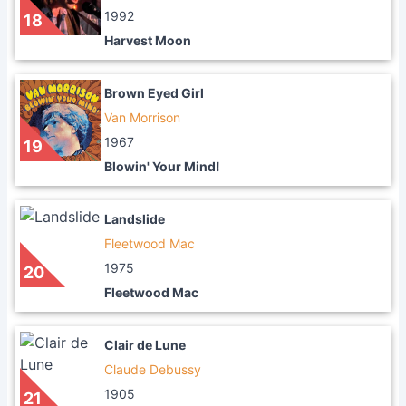
1992
18
Harvest Moon
Brown Eyed Girl
Van Morrison
1967
19
Blowin' Your Mind!
Landslide
Fleetwood Mac
1975
20
Fleetwood Mac
Clair de Lune
Claude Debussy
1905
21