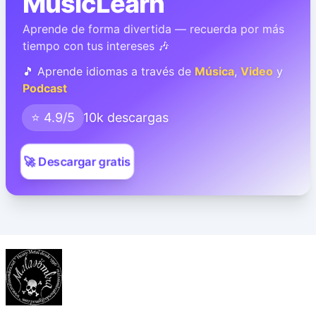
MusicLearn
Aprende de forma divertida — recuerda por más
tiempo con tus intereses 🎶
🎵 Aprende idiomas a través de
Música
,
Video
y
Podcast
⭐ 4.9/5
10k descargas
🚀 Descargar gratis