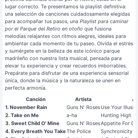
lugar correcto. Te presentamos la playlist definitiva:
una selección de canciones cuidadosamente elegidas
para acompañar tus pasos, una
Playlist para caminar
por el Parque del Retiro en otoño
que fusiona
melodías relajantes con ritmos alegres, ideales para
ambientar cada momento de tu paseo. Olvida el estrés
y sumérgete en la belleza de este icónico parque
madrileño con nuestra lista musical, pensada para
elevar tu experiencia y crear recuerdos imborrables.
Prepárate para disfrutar de una experiencia sensorial
única, donde la música y la naturaleza se unen en
perfecta armonía.
Canción
Artista
Á
1. November Rain
Guns N' Roses
Use Your Illusion
2. Take on Me
a-ha
Hunting High a
3. Sweet Child O' Mine
Guns N' Roses
Appetite For De
4. Every Breath You Take
The Police
Synchronicity 