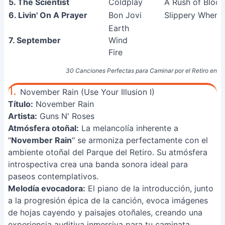
5. The Scientist
Coldplay
A Rush of Blood
6. Livin' On A Prayer
Bon Jovi
Slippery When 
Earth
7. September
Wind
Fire
30 Canciones Perfectas para Caminar por el Retiro en Oto
1.
November Rain (Use Your Illusion I)
Título:
November Rain
Artista:
Guns N' Roses
Atmósfera otoñal:
La melancolía inherente a
"
November Rain
" se armoniza perfectamente con el
ambiente otoñal del Parque del Retiro. Su atmósfera
introspectiva crea una banda sonora ideal para
paseos contemplativos.
Melodía evocadora:
El piano de la introducción, junto
a la progresión épica de la canción, evoca imágenes
de hojas cayendo y paisajes otoñales, creando una
experiencia auditiva inmersiva para tu caminata.