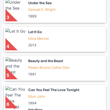
Under the Sea
Samuel E. Wright
1989
3
Let It Go
Idina Menzel
2013
4
Beauty and the Beast
Peabo Bryson,Celine Dion
1991
5
Can You Feel The Love Tonight
Elton John
1994
6
Intuition