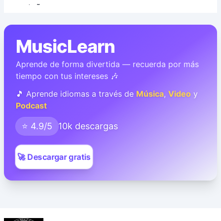
MusicLearn
Aprende de forma divertida — recuerda por más
tiempo con tus intereses 🎶
🎵 Aprende idiomas a través de
Música
,
Video
y
Podcast
⭐ 4.9/5
10k descargas
🚀 Descargar gratis