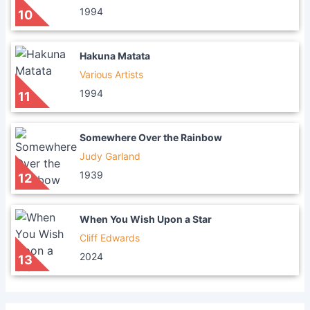
1994
10
Hakuna Matata
Various Artists
1994
11
Somewhere Over the Rainbow
Judy Garland
1939
12
When You Wish Upon a Star
Cliff Edwards
2024
13