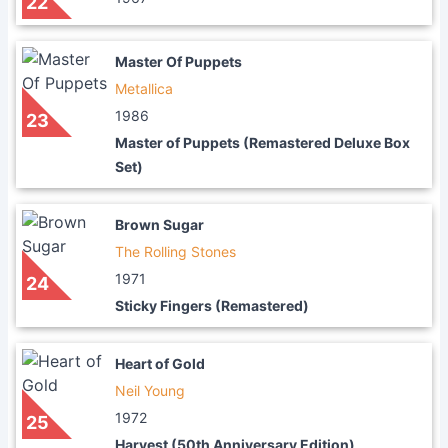
22
Master Of Puppets
Metallica
1986
23
Master of Puppets (Remastered Deluxe Box
Set)
Brown Sugar
The Rolling Stones
1971
24
Sticky Fingers (Remastered)
Heart of Gold
Neil Young
1972
25
Harvest (50th Anniversary Edition)