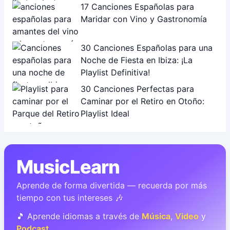
17 Canciones Españolas para
Maridar con Vino y Gastronomía
30 Canciones Españolas para una
Noche de Fiesta en Ibiza: ¡La
Playlist Definitiva!
30 Canciones Perfectas para
Caminar por el Retiro en Otoño:
Playlist Ideal
MusicLearn
Aprende de forma divertida — recuerda por más
tiempo con tus intereses 🎶
🎵 Aprende idiomas a través de
Música
,
Video
y
Podcast