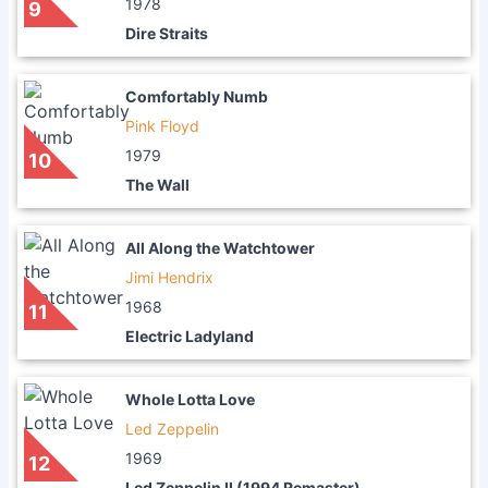
1978
9
Dire Straits
Comfortably Numb
Pink Floyd
1979
10
The Wall
All Along the Watchtower
Jimi Hendrix
1968
11
Electric Ladyland
Whole Lotta Love
Led Zeppelin
1969
12
Led Zeppelin II (1994 Remaster)