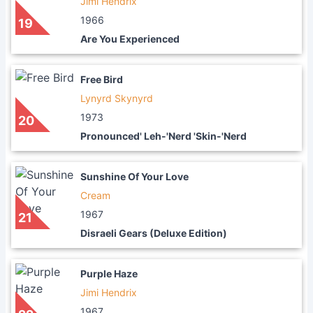
Jimi Hendrix
1966
19
Are You Experienced
Free Bird
Lynyrd Skynyrd
1973
20
Pronounced' Leh-'Nerd 'Skin-'Nerd
Sunshine Of Your Love
Cream
1967
21
Disraeli Gears (Deluxe Edition)
Purple Haze
Jimi Hendrix
1967