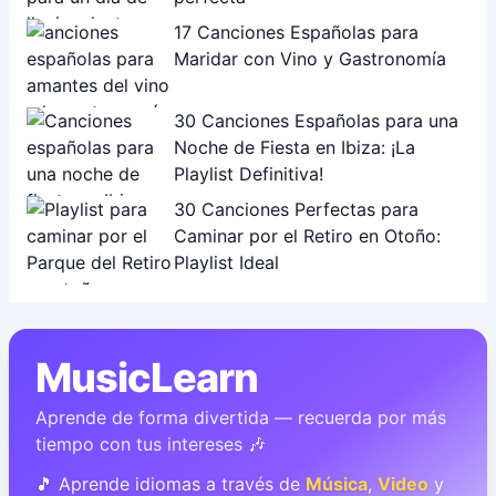
17 Canciones Españolas para
Maridar con Vino y Gastronomía
30 Canciones Españolas para una
Noche de Fiesta en Ibiza: ¡La
Playlist Definitiva!
30 Canciones Perfectas para
Caminar por el Retiro en Otoño:
Playlist Ideal
MusicLearn
Aprende de forma divertida — recuerda por más
tiempo con tus intereses 🎶
🎵 Aprende idiomas a través de
Música
,
Video
y