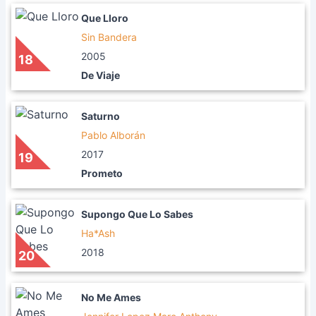
Que Lloro
Sin Bandera
2005
18
De Viaje
Saturno
Pablo Alborán
2017
19
Prometo
Supongo Que Lo Sabes
Ha*Ash
2018
20
No Me Ames