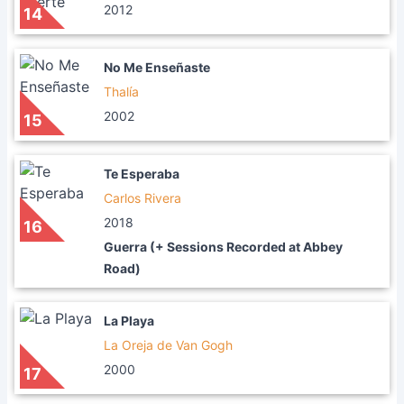
2012
14
No Me Enseñaste
Thalía
2002
15
Te Esperaba
Carlos Rivera
2018
16
Guerra (+ Sessions Recorded at Abbey
Road)
La Playa
La Oreja de Van Gogh
2000
17