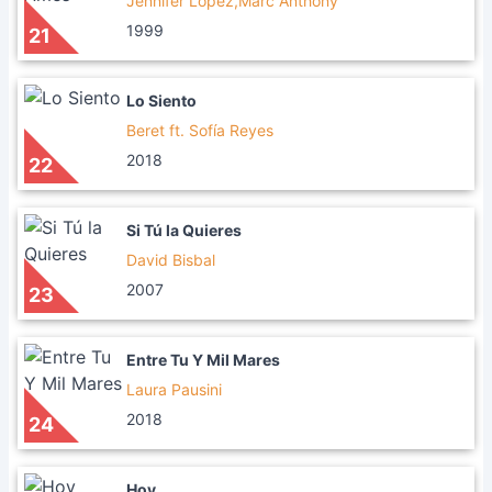
Jennifer Lopez,Marc Anthony
1999
21
Lo Siento
Beret ft. Sofía Reyes
2018
22
Si Tú la Quieres
David Bisbal
2007
23
Entre Tu Y Mil Mares
Laura Pausini
2018
24
Hoy