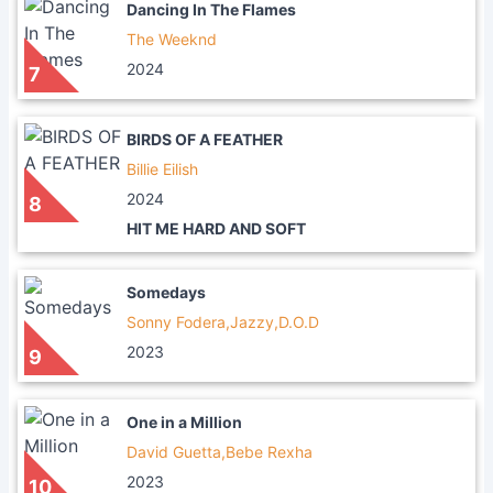
Dancing In The Flames
The Weeknd
2024
7
BIRDS OF A FEATHER
Billie Eilish
2024
8
HIT ME HARD AND SOFT
Somedays
Sonny Fodera,Jazzy,D.O.D
2023
9
One in a Million
David Guetta,Bebe Rexha
2023
10