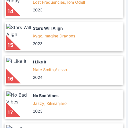
Lost Frequencies,Tom Odell
2023
14
Stars Will Align
Kygo,Imagine Dragons
2023
15
I Like It
Nate Smith,Alesso
2024
16
No Bad Vibes
Jazzy, Kilimanjaro
2023
17