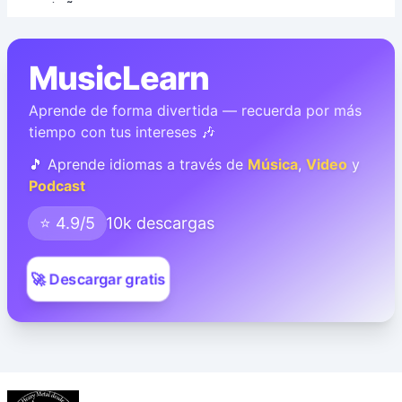
MusicLearn
Aprende de forma divertida — recuerda por más
tiempo con tus intereses 🎶
🎵 Aprende idiomas a través de
Música
,
Video
y
Podcast
⭐ 4.9/5
10k descargas
🚀 Descargar gratis