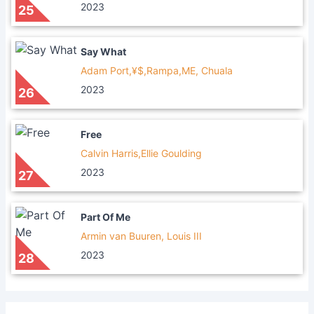
2023
25
Say What
Adam Port,¥$,Rampa,ME, Chuala
2023
26
Free
Calvin Harris,Ellie Goulding
2023
27
Part Of Me
Armin van Buuren, Louis III
2023
28