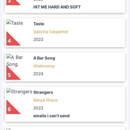
3
HIT ME HARD AND SOFT
Taste
Sabrina Carpenter
2023
4
A Bar Song
Shaboozey
2024
5
Strangers
Kenya Grace
2023
6
emails i can't send