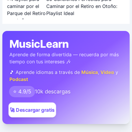
Caminar por el Retiro en Otoño:
Playlist Ideal
MusicLearn
Aprende de forma divertida — recuerda por más
tiempo con tus intereses 🎶
🎵 Aprende idiomas a través de
Música
,
Video
y
Podcast
⭐ 4.9/5
10k descargas
🚀 Descargar gratis